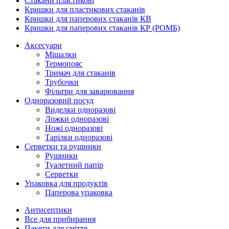
Стакани пластикові
Кришки для пластикових стаканів
Кришки для паперових стаканів КВ
Кришки для паперових стаканів КР (РОМБ)
Аксесуари
Мішалки
Термопояс
Тримач для стаканів
Трубочки
Фільтри для заварювання
Одноразовий посуд
Виделки одноразові
Ложки одноразові
Ножі одноразові
Тарілки одноразові
Серветки та рушники
Рушники
Туалетний папір
Серветки
Упаковка для продуктів
Паперова упаковка
Антисептики
Все для прибирання
Пакети для сміття