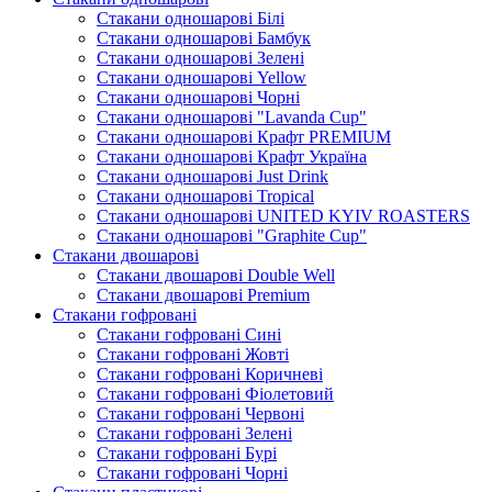
Стакани одношарові Білі
Стакани одношарові Бамбук
Стакани одношарові Зелені
Стакани одношарові Yellow
Стакани одношарові Чорні
Стакани одношарові "Lavanda Cup"
Стакани одношарові Крафт PREMIUM
Стакани одношарові Крафт Україна
Стакани одношарові Just Drink
Стакани одношарові Tropical
Стакани одношарові UNITED KYIV ROASTERS
Стакани одношарові "Graphite Cup"
Стакани двошарові
Стакани двошарові Double Well
Стакани двошарові Premium
Стакани гофровані
Стакани гофровані Сині
Стакани гофровані Жовті
Стакани гофровані Коричневі
Стакани гофровані Фіолетовий
Стакани гофровані Червоні
Стакани гофровані Зелені
Стакани гофровані Бурі
Стакани гофровані Чорні