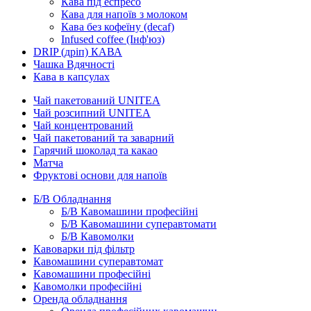
Кава під еспресо
Кава для напоїв з молоком
Кава без кофеїну (decaf)
Infused coffee (Інф'юз)
DRIP (дріп) КАВА
Чашка Вдячності
Кава в капсулах
Чай пакетований UNITEA
Чай розсипний UNITEA
Чай концентрований
Чай пакетований та заварний
Гарячий шоколад та какао
Матча
Фруктові основи для напоїв
Б/В Обладнання
Б/В Кавомашини професійні
Б/В Кавомашини суперавтомати
Б/В Кавомолки
Кавоварки під фільтр
Кавомашини суперавтомат
Кавомашини професійні
Кавомолки професійні
Оренда обладнання