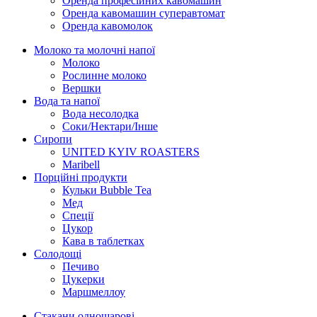
Оренда професійних кавомашин
Оренда кавомашин суперавтомат
Оренда кавомолок
Молоко та молочні напої
Молоко
Рослинне молоко
Вершки
Вода та напої
Вода несолодка
Соки/Нектари/Інше
Сиропи
UNITED KYIV ROASTERS
Maribell
Порційні продукти
Кульки Bubble Tea
Мед
Спеції
Цукор
Кава в таблетках
Солодощі
Печиво
Цукерки
Маршмеллоу
Стакани одношарові