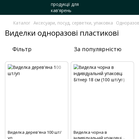
Каталог
Аксесуари, посуд, серветки, упаковка
Одноразов
Виделки одноразові пластикові
Фільтр
За популярністю
Виделка дерев'яна 100 шт/
Виделка чорна в
уп
індивідуальній упаковці