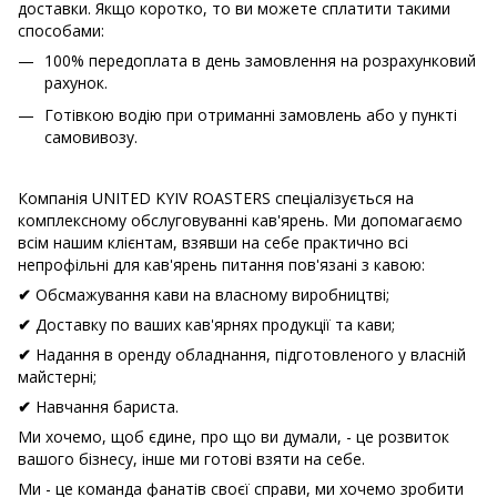
доставки. Якщо коротко, то ви можете сплатити такими
способами:
100% передоплата в день замовлення на розрахунковий
рахунок.
Готівкою водію при отриманні замовлень або у пункті
самовивозу.
Компанія UNITED KYIV ROASTERS спеціалізується на
комплексному обслуговуванні кав'ярень. Ми допомагаємо
всім нашим клієнтам, взявши на себе практично всі
непрофільні для кав'ярень питання пов'язані з кавою:
Обсмажування кави на власному виробництві;
✔
Доставку по ваших кав'ярнях продукції та кави;
✔
Надання в оренду обладнання, підготовленого у власній
✔
майстерні;
Навчання бариста.
✔
Ми хочемо, щоб єдине, про що ви думали, - це розвиток
вашого бізнесу, інше ми готові взяти на себе.
Ми - це команда фанатів своєї справи, ми хочемо зробити