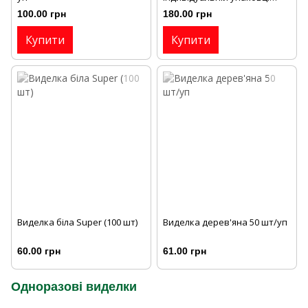
Бітнер 18 см (100 шт/уп)
100.00 грн
180.00 грн
Купити
Купити
Виделка біла Super (100 шт)
Виделка дерев'яна 50 шт/уп
60.00 грн
61.00 грн
Одноразові виделки