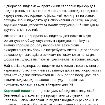
Одноразові виделки — практичний столовий прибор для
подачі різноманітних страв у кав’ярнях, закладах швидкого
харчування, ресторанах, офісах, кейтерингу та на різних
заходах. Вони підходять для споживання
салатів, закусок,
гарячих страв, десертів та інших продуктів,
забезпечуючи
зручність для гостей.
Використання одноразових виделок дозволяє швидко
організувати обслуговування, підтримувати гігієну та
значно спрощує роботу персоналу, адже після
використання прибори не потребують миття. Це особливо
важливо для закладів із великим потоком клієнтів та для
форматів , фуршетів, пікніків, фестивалів і масових заходів.
Найчастіше одноразові виделки виготовляються з міцного
харчового пластику, який забезпечує достатню жорсткість і
зручність під час використання. Вони добре поєднуються з
іншими видами одноразового посуду — тарілками,
ложками, ножами та контейнерами для їжі.
— це спеціальний вид пластику, який
Харчовий пластик
безпечний для контакту з продуктами харчування та
напоями. Такий матеріал не виділяє шкідливих речовин і не
впливає на смак або запах їжі, тому відповідає санітарним