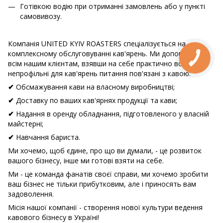
Готівкою водію при отриманні замовлень або у пункті
самовивозу.
Компанія UNITED KYIV ROASTERS спеціалізується на
комплексному обслуговуванні кав'ярень. Ми допомагаємо
всім нашим клієнтам, взявши на себе практично всі
непрофільні для кав'ярень питання пов'язані з кавою:
Обсмажування кави на власному виробництві;
✔
Доставку по ваших кав'ярнях продукції та кави;
✔
Надання в оренду обладнання, підготовленого у власній
✔
майстерні;
Навчання бариста.
✔
Ми хочемо, щоб єдине, про що ви думали, - це розвиток
вашого бізнесу, інше ми готові взяти на себе.
Ми - це команда фанатів своєї справи, ми хочемо зробити
ваш бізнес не тільки прибутковим, але і приносять вам
задоволення.
Місія нашої компанії - створення нової культури ведення
кавового бізнесу в Україні!