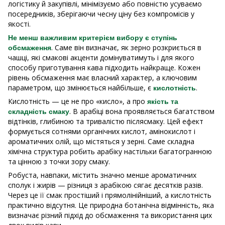
логістику й закупівлі, мінімізуємо або повністю усуваємо
посередників, зберігаючи чесну ціну без компромісів у
якості.
Не менш важливим критерієм вибору є ступінь
. Саме він визначає, як зерно розкриється в
обсмаження
чашці, які смакові акценти домінуватимуть і для якого
способу приготування кава підходить найкраще. Кожен
рівень обсмаження має власний характер, а ключовим
параметром, що змінюється найбільше, є
.
кислотність
Кислотність — це не про «кисло», а про
якість та
. В арабіці вона проявляється багатством
складність смаку
відтінків, глибиною та тривалістю післясмаку. Цей ефект
формується сотнями органічних кислот, амінокислот і
ароматичних олій, що містяться у зерні. Саме складна
хімічна структура робить арабіку настільки багатогранною
та цінною з точки зору смаку.
Робуста, навпаки, містить значно менше ароматичних
сполук і жирів — різниця з арабікою сягає десятків разів.
Через це її смак простіший і прямолінійніший, а кислотність
практично відсутня. Це природна ботанічна відмінність, яка
визначає різний підхід до обсмаження та використання цих