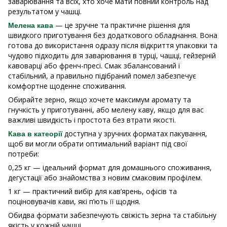
заварювання та всіх, хто хоче мати повний контроль над
результатом у чашці.
— це зручне та практичне рішення для
Мелена кава
швидкого приготування без додаткового обладнання. Вона
готова до використання одразу після відкриття упаковки та
чудово підходить для заварювання в турці, чашці, гейзерній
кавоварці або френч-пресі. Смак збалансований і
стабільний, а правильно підібраний помел забезпечує
комфортне щоденне споживання.
Обирайте зерно, якщо хочете максимум аромату та
гнучкість у приготуванні, або мелену каву, якщо для вас
важливі швидкість і простота без втрати якості.
доступна у зручних форматах пакування,
Кава в катеорії
щоб ви могли обрати оптимальний варіант під свої
потреби:
0,25 кг — ідеальний формат для домашнього споживання,
дегустації або знайомства з новим смаковим профілем.
1 кг — практичний вибір для кав’ярень, офісів та
поціновувачів кави, які п’ють її щодня.
Обидва формати забезпечують свіжість зерна та стабільну
якість у кожній чашці.