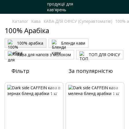
Каталог
Кава
КАВА ДЛЯ ОФІСУ (Суперавтоматів)
100% а
100% Арабіка
100% арабіка
Бленди кави
Кава для напоїв з молоком
ТОП ДЛЯ ОФІСУ
Фільтр
За популярністю