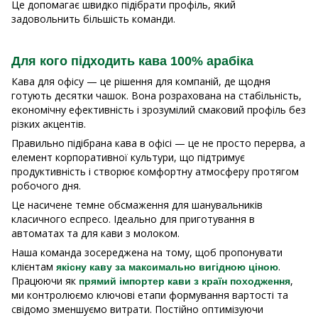
Це допомагає швидко підібрати профіль, який
задовольнить більшість команди.
Для кого підходить кава 100% арабіка
Кава для офісу — це рішення для компаній, де щодня
готують десятки чашок. Вона розрахована на стабільність,
економічну ефективність і зрозумілий смаковий профіль без
різких акцентів.
Правильно підібрана кава в офісі — це не просто перерва, а
елемент корпоративної культури, що підтримує
продуктивність і створює комфортну атмосферу протягом
робочого дня.
Це насичене темне обсмаження для шанувальників
класичного еспресо. Ідеально для приготування в
автоматах та для кави з молоком.
Наша команда зосереджена на тому, щоб пропонувати
клієнтам
.
якісну каву за максимально вигідною ціною
Працюючи як
,
прямий імпортер кави з країн походження
ми контролюємо ключові етапи формування вартості та
свідомо зменшуємо витрати. Постійно оптимізуючи