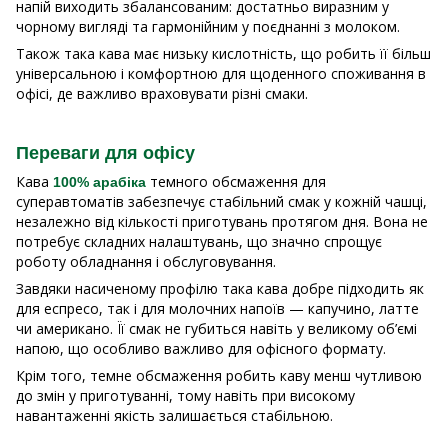
напій виходить збалансованим: достатньо виразним у
чорному вигляді та гармонійним у поєднанні з молоком.
Також така кава має низьку кислотність, що робить її більш
універсальною і комфортною для щоденного споживання в
офісі, де важливо враховувати різні смаки.
Переваги для офісу
Кава
темного обсмаження для
100% арабіка
суперавтоматів забезпечує стабільний смак у кожній чашці,
незалежно від кількості приготувань протягом дня. Вона не
потребує складних налаштувань, що значно спрощує
роботу обладнання і обслуговування.
Завдяки насиченому профілю така кава добре підходить як
для еспресо, так і для молочних напоїв — капучино, латте
чи американо. Її смак не губиться навіть у великому об’ємі
напою, що особливо важливо для офісного формату.
Крім того, темне обсмаження робить каву менш чутливою
до змін у приготуванні, тому навіть при високому
навантаженні якість залишається стабільною.