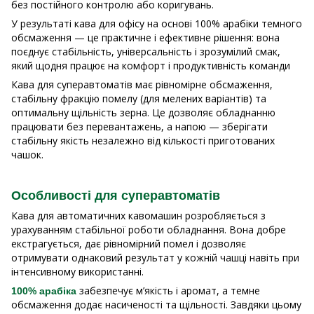
без постійного контролю або коригувань.
У результаті кава для офісу на основі 100% арабіки темного
обсмаження — це практичне і ефективне рішення: вона
поєднує стабільність, універсальність і зрозумілий смак,
який щодня працює на комфорт і продуктивність команди
Кава для суперавтоматів має рівномірне обсмаження,
стабільну фракцію помелу (для мелених варіантів) та
оптимальну щільність зерна. Це дозволяє обладнанню
працювати без перевантажень, а напою — зберігати
стабільну якість незалежно від кількості приготованих
чашок.
Особливості для суперавтоматів
Кава для автоматичних кавомашин розробляється з
урахуванням стабільної роботи обладнання. Вона добре
екстрагується, дає рівномірний помел і дозволяє
отримувати однаковий результат у кожній чашці навіть при
інтенсивному використанні.
забезпечує м’якість і аромат, а темне
100% арабіка
обсмаження додає насиченості та щільності. Завдяки цьому