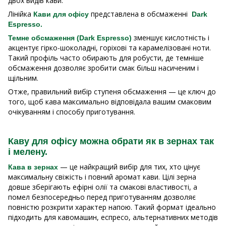
двох видів кави.
Лінійка
представлена в обсмаженні
Кави для офісу
Dark
Espresso.
зменшує кислотність і
Темне обсмаження (Dark Espresso)
акцентує гірко-шоколадні, горіхові та карамелізовані ноти.
Такий профіль часто обирають для робусти, де темніше
обсмаження дозволяє зробити смак більш насиченим і
щільним.
Отже, правильний вибір ступеня обсмаження — це ключ до
того, щоб кава максимально відповідала вашим смаковим
очікуванням і способу приготування.
Каву для офісу можна обрати як в зернах так
і мелену.
— це найкращий вибір для тих, хто цінує
Кава в зернах
максимальну свіжість і повний аромат кави. Цілі зерна
довше зберігають ефірні олії та смакові властивості, а
помел безпосередньо перед приготуванням дозволяє
повністю розкрити характер напою. Такий формат ідеально
підходить для кавомашин, еспресо, альтернативних методів