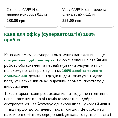
Colombia CAFFEIN кава
Veev CAFFEIN кава мелена
мелена моносорт 0,25 кг
бленд арабік 0,25 кг
288.00 грн
256.00 грн
Кава для офісу (суперавтоматів) 100%
арабіка
Кава для офісу та суперавтоматичних кавомашин — це
, які орієнтовані на стабільну
спеціально підібрані зерна
роботу обладнання та передбачуваний результат при
великому потоці приготування.
100% арабіка темного
ідеально підходить для таких умов, адже
обсмаження
поєднує насичений смак, виразний аромат і простоту у
використанні.
Такий формат кави розрахований на щоденне інтенсивне
навантаження: вона рівномірно мелеться, добре
екстрагується і забезпечує однакову якість у кожній чашці
— від першої до останньої протягом дня. Це особливо
важливо в офісному середовищі, де кава готується часто і