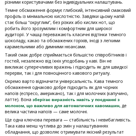
різними користувачами без індивідуальних налаштувань.
Темне обсмаження формує глибокий, інтенсивний смаковий
профіль із мінімальною кислотністю. Завдяки цьому напій
стає більш “округлим”, без різких або кислих нот, що
робить його зрозумілим і комфортним для широкої
аудиторії. У чашці переважають класичні відтінки темного
шоколаду, какао та обсмажених горіхів, іноді з легкими
карамельними або димними нюансами.
Такий смак добре сприймається більшістю співробітників і
гостей, незалежно від їхніх уподобань у каві. Він не
викликає суперечливих вражень і підходить як для швидкої
перерви, так і для повноцінного кавового ритуалу.
Окремо варто відзначити універсальність. Кава темного
обсмаження однаково добре підходить як для чорних
напоїв (еспресо, американо), так і для молочних (капучино,
латте). Вона
зберігає виразність навіть у поєднанні з
де
молоком, що важливо для автоматичних кавомашин,
велика частина напоїв — саме молочні.
Ще одна ключова перевага — стабільність і невибагливість.
Така кава менш чутлива до змін у налаштуваннях
обладнання, що дозволяє отримувати якісний результат