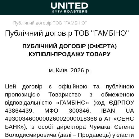
Публічний договір ТОВ "ГАМБІНО"
Публічний договір ТОВ "ГАМБІНО"
ПУБЛІЧНИЙ ДОГОВІР (ОФЕРТА)
КУПІВЛІ-ПРОДАЖУ ТОВАРУ
м. Київ 2026 р.
Цей договір є офіційною та публічною
пропозицією Товариство з обмеженою
відповідальністю «ГАМБІНО»
(код ЄДРПОУ
43864439, МФО 300346, IBAN UA
493003460000026002000018368 в АТ «СЕНС
БАНК»)
, в особі директора Чумака Євгена
Володисмировича (далі – Продавець) укласти