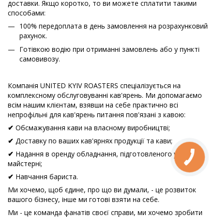
доставки. Якщо коротко, то ви можете сплатити такими
способами:
100% передоплата в день замовлення на розрахунковий
рахунок.
Готівкою водію при отриманні замовлень або у пункті
самовивозу.
Компанія UNITED KYIV ROASTERS спеціалізується на
комплексному обслуговуванні кав'ярень. Ми допомагаємо
всім нашим клієнтам, взявши на себе практично всі
непрофільні для кав'ярень питання пов'язані з кавою:
Обсмажування кави на власному виробництві;
✔
Доставку по ваших кав'ярнях продукції та кави;
✔
Надання в оренду обладнання, підготовленого у власній
✔
майстерні;
Навчання бариста.
✔
Ми хочемо, щоб єдине, про що ви думали, - це розвиток
вашого бізнесу, інше ми готові взяти на себе.
Ми - це команда фанатів своєї справи, ми хочемо зробити