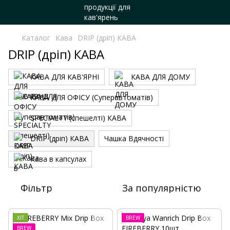
Каталог
Кава
DRIP (дріп) КАВА
DRIP (дріп) КАВА
КАВА ДЛЯ КАВ'ЯРНІ
КАВА ДЛЯ ДОМУ
КАВА ДЛЯ ОФІСУ (Суперавтоматів)
SPECIALTY (спешелті) КАВА
DRIP (дріп) КАВА
Чашка Вдячності
Кава в капсулах
Фільтр
За популярністю
ХІТ
BREW
BREW