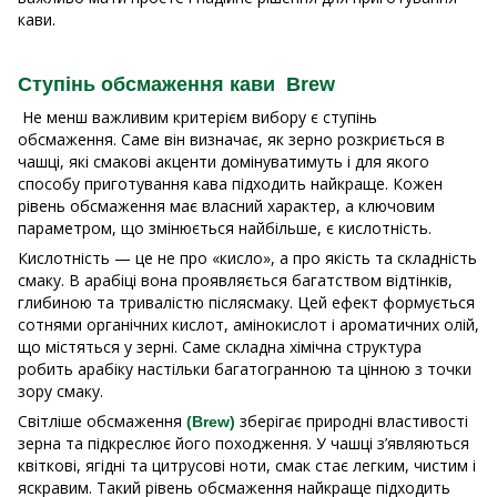
кави.
Ступінь обсмаження кави Brew
Не менш важливим критерієм вибору є ступінь
обсмаження. Саме він визначає, як зерно розкриється в
чашці, які смакові акценти домінуватимуть і для якого
способу приготування кава підходить найкраще. Кожен
рівень обсмаження має власний характер, а ключовим
параметром, що змінюється найбільше, є кислотність.
Кислотність — це не про «кисло», а про якість та складність
смаку. В арабіці вона проявляється багатством відтінків,
глибиною та тривалістю післясмаку. Цей ефект формується
сотнями органічних кислот, амінокислот і ароматичних олій,
що містяться у зерні. Саме складна хімічна структура
робить арабіку настільки багатогранною та цінною з точки
зору смаку.
Світліше обсмаження
зберігає природні властивості
(Brew)
зерна та підкреслює його походження. У чашці з’являються
квіткові, ягідні та цитрусові ноти, смак стає легким, чистим і
яскравим. Такий рівень обсмаження найкраще підходить