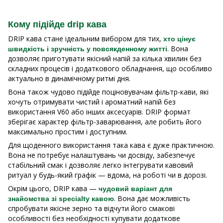
Кому підійде drip кава
DRIP кава стане ідеальним вибором для тих,
хто цінує
. Вона
швидкість і зручність у повсякденному житті
дозволяє приготувати якісний напій за кілька хвилин без
складних процесів і додаткового обладнання, що особливо
актуально в динамічному ритмі дня.
Вона також чудово підійде поціновувачам фільтр-кави, які
хочуть отримувати чистий і ароматний напій без
використання V60 або інших аксесуарів. DRIP формат
зберігає характер фільтр-заварювання, але робить його
максимально простим і доступним.
Для щоденного використання така кава є дуже практичною.
Вона не потребує налаштувань чи досвіду, забезпечує
стабільний смак і дозволяє легко інтегрувати кавовий
ритуал у будь-який графік — вдома, на роботі чи в дорозі.
Окрім цього, DRIP кава —
чудовий варіант для
. Вона дає можливість
знайомства зі specialty кавою
спробувати якісне зерно та відчути його смакові
особливості без необхідності купувати додаткове