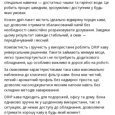
спеціальні навички — достатньо чашки та гарячої води. Це
робить процес швидким, зрозумілим і доступним у будь-
яких умовах.
Кожен дріп-пакет містить ідеально відміряну порцію кави,
що дозволяє отримати збалансований напій без
необхідності самостійно розраховувати дозування. Завдяки
цьому результат завжди стабільний, а смак —
передбачуваний і якісний.
Компактність і зручність у використанні роблять DRIP каву
універсальним рішенням. Пакети займають мінімум місця,
легко транспортуються і не потребують додаткового
обладнання, що особливо важливо в дорозі або на роботі.
За смаковими характеристиками така кава максимально
наближена до класичної фільтр-кави. Вона має чистий,
легкий і ароматний профіль без надмірної гіркоти, що
дозволяє насолоджуватися якісним напоєм навіть без
складних методів заварювання.
DRIP кава підходить для подорожей, офісу та дому. Вона
однаково зручна як у щоденному використанні, так і в
ситуаціях, де немає доступу до обладнання, дозволяючи
отримати хорошу каву в будь-який момент.