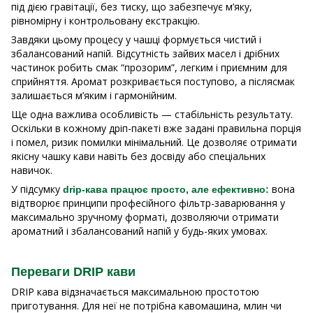
під дією гравітації, без тиску, що забезпечує м’яку,
рівномірну і контрольовану екстракцію.
Завдяки цьому процесу у чашці формується чистий і
збалансований напій. Відсутність зайвих масел і дрібних
частинок робить смак “прозорим”, легким і приємним для
сприйняття. Аромат розкривається поступово, а післясмак
залишається м’яким і гармонійним.
Ще одна важлива особливість — стабільність результату.
Оскільки в кожному дріп-пакеті вже задані правильна порція
і помел, ризик помилки мінімальний. Це дозволяє отримати
якісну чашку кави навіть без досвіду або спеціальних
навичок.
У підсумку
вона
drip-кава працює просто, але ефективно:
відтворює принципи професійного фільтр-заварювання у
максимально зручному форматі, дозволяючи отримати
ароматний і збалансований напій у будь-яких умовах.
Переваги DRIP кави
DRIP кава відзначається максимальною простотою
приготування. Для неї не потрібна кавомашина, млин чи