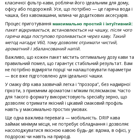
класичної фільтр-кави, роблячи його ідеальним для дому,
офісу або подорожей. Усе, що потрібно — це гаряча вода і
чашка, без кавомашини, млина чи додаткових аксесуарів.
Процес приготування
максимально простий і інтуїтивний:
пакет відкривається, встановлюється на чашку, після чого
гаряча вода поступово проливається через каву. Такий
метод нагадує V60, тому дозволяє отримати чистий,
ароматний і збалансований напій.
Важливо, що кожен пакет містить оптимальну дозу кави та
правильний помел, що гарантує стабільний результат. Вам
не потрібно відміряти порції чи налаштовувати параметри
— все вже підготовлено для ідеальної чашки.
У смаку drip кава зазвичай легка і “прозора”, без надмірної
гіркоти, з приємним ароматом і м’яким післясмаком. Часто
для такого формату використовують specialty зерно, що
дозволяє отримати якісний і цікавий смаковий профіль
навіть у максимально простих умовах.
Ще одна важлива перевага — мобільність. DRIP кава
займає мінімум місця, не потребує обладнання і дозволяє
насолоджуватися якісною кавою будь-де: вдома, в офісі, у
подорожі чи навіть на природі.