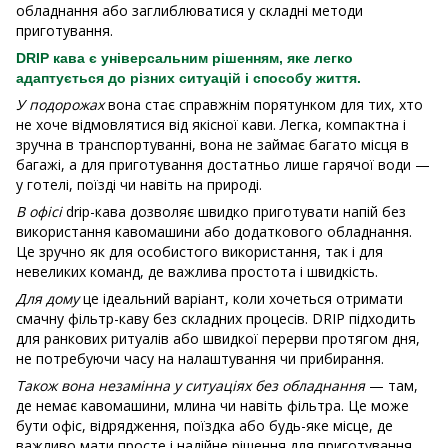
обладнання або заглиблюватися у складні методи
приготування.
DRIP кава є універсальним рішенням, яке легко
адаптується до різних ситуацій і способу життя.
У подорожах
вона стає справжнім порятунком для тих, хто
не хоче відмовлятися від якісної кави. Легка, компактна і
зручна в транспортуванні, вона не займає багато місця в
багажі, а для приготування достатньо лише гарячої води —
у готелі, поїзді чи навіть на природі.
В офісі
drip-кава дозволяє швидко приготувати напій без
використання кавомашини або додаткового обладнання.
Це зручно як для особистого використання, так і для
невеликих команд, де важлива простота і швидкість.
Для дому
це ідеальний варіант, коли хочеться отримати
смачну фільтр-каву без складних процесів. DRIP підходить
для ранкових ритуалів або швидкої перерви протягом дня,
не потребуючи часу на налаштування чи прибирання.
Також вона незамінна у ситуаціях без обладнання
— там,
де немає кавомашини, млина чи навіть фільтра. Це може
бути офіс, відрядження, поїздка або будь-яке місце, де
важливо мати просте і надійне рішення для приготування