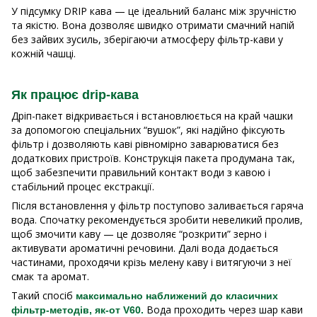
У підсумку DRIP кава — це ідеальний баланс між зручністю
та якістю. Вона дозволяє швидко отримати смачний напій
без зайвих зусиль, зберігаючи атмосферу фільтр-кави у
кожній чашці.
Як працює drip-кава
Дріп-пакет відкривається і встановлюється на край чашки
за допомогою спеціальних “вушок”, які надійно фіксують
фільтр і дозволяють каві рівномірно заварюватися без
додаткових пристроїв. Конструкція пакета продумана так,
щоб забезпечити правильний контакт води з кавою і
стабільний процес екстракції.
Після встановлення у фільтр поступово заливається гаряча
вода. Спочатку рекомендується зробити невеликий пролив,
щоб змочити каву — це дозволяє “розкрити” зерно і
активувати ароматичні речовини. Далі вода додається
частинами, проходячи крізь мелену каву і витягуючи з неї
смак та аромат.
Такий спосіб
максимально наближений до класичних
Вода проходить через шар кави
фільтр-методів, як-от V60.