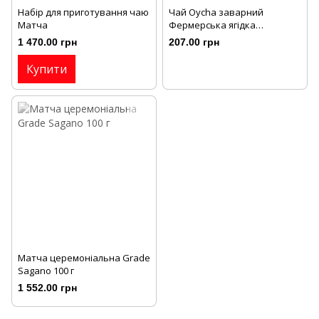
Набір для приготування чаю
Чай Oycha заварний
Матча
Фермерська ягідка
(фруктовий/трав'яний) 70г/
1 470.00 грн
207.00 грн
уп
Купити
Матча церемоніальна Grade
Sagano 100 г
1 552.00 грн