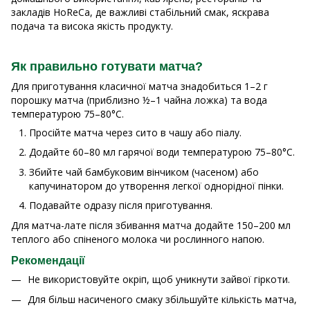
закладів HoReCa, де важливі стабільний смак, яскрава
подача та висока якість продукту.
Як правильно готувати матча?
Для приготування класичної матча знадобиться 1–2 г
порошку матча (приблизно ½–1 чайна ложка) та вода
температурою 75–80°C.
Просійте матча через сито в чашу або піалу.
Додайте 60–80 мл гарячої води температурою 75–80°C.
Збийте чай бамбуковим вінчиком (часеном) або
капучинатором до утворення легкої однорідної пінки.
Подавайте одразу після приготування.
Для матча-лате після збивання матча додайте 150–200 мл
теплого або спіненого молока чи рослинного напою.
Рекомендації
Не використовуйте окріп, щоб уникнути зайвої гіркоти.
Для більш насиченого смаку збільшуйте кількість матча,