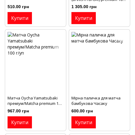
г/уп
510.00 грн
1 305.00 грн
Купити
Купити
Матча Oycha Yamatsubaki
Мірна паличка для матча
преміум/Matcha premium 100
бамбукова Часаку
г/уп
967.00 грн
600.00 грн
Купити
Купити