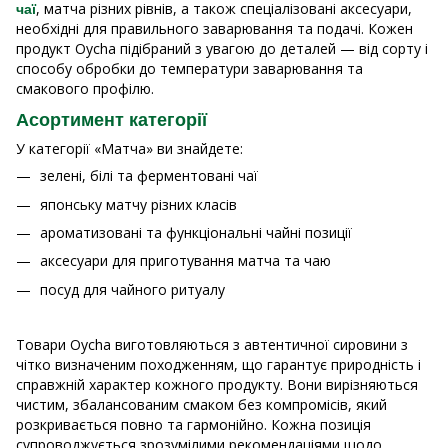
, матча різних рівнів, а також спеціалізовані аксесуари,
чаї
необхідні для правильного заварювання та подачі. Кожен
продукт Oycha підібраний з увагою до деталей — від сорту і
способу обробки до температури заварювання та
смакового профілю.
Асортимент категорії
У категорії «Матча» ви знайдете:
зелені, білі та ферментовані чаї
японську матчу різних класів
ароматизовані та функціональні чайні позиції
аксесуари для приготування матча та чаю
посуд для чайного ритуалу
Товари Oycha виготовляються з автентичної сировини з
чітко визначеним походженням, що гарантує природність і
справжній характер кожного продукту. Вони вирізняються
чистим, збалансованим смаком без компромісів, який
розкривається повно та гармонійно. Кожна позиція
супроводжується зрозумілими рекомендаціями щодо