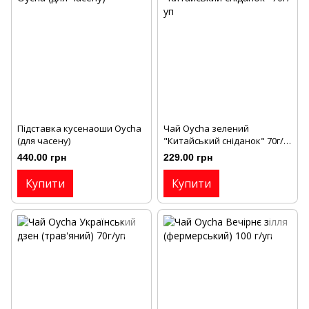
Підставка кусенаоши Oycha
Чай Oycha зелений
(для часену)
"Китайський сніданок" 70г/
уп
440.00 грн
229.00 грн
Купити
Купити