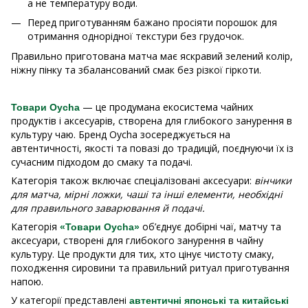
а не температуру води.
Перед приготуванням бажано просіяти порошок для
отримання однорідної текстури без грудочок.
Правильно приготована матча має яскравий зелений колір,
ніжну пінку та збалансований смак без різкої гіркоти.
— це продумана екосистема чайних
Товари Oycha
продуктів і аксесуарів, створена для глибокого занурення в
культуру чаю. Бренд Oycha зосереджується на
автентичності, якості та повазі до традицій, поєднуючи їх із
сучасним підходом до смаку та подачі.
Категорія також включає спеціалізовані аксесуари:
вінчики
для матча, мірні ложки, чаші та інші елементи, необхідні
для правильного заварювання й подачі.
Категорія
об’єднує добірні чаї, матчу та
«Товари Oycha»
аксесуари, створені для глибокого занурення в чайну
культуру. Це продукти для тих, хто цінує чистоту смаку,
походження сировини та правильний ритуал приготування
напою.
У категорії представлені
автентичні японські та китайські