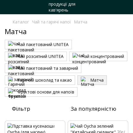
Каталог
Чай та гарячі напої
Матча
Матча
Чай пакетований UNITEA
Чай розсипний UNITEA
Чай концентрований
Чай пакетований та заварний
Гарячий шоколад та какао
Матча
Фруктові основи для напоїв
Фільтр
За популярністю