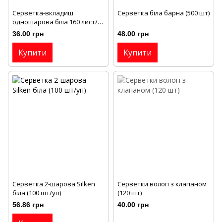
Серветка-вкладиш
Серветка біла барна (500 шт)
одношарова біла 160 лист/
уп, (12 уп/кор)
36.00 грн
48.00 грн
Купити
Купити
Серветка 2-шарова Silken
Серветки вологі з клапаном
біла (100 шт/уп)
(120 шт)
56.86 грн
40.00 грн