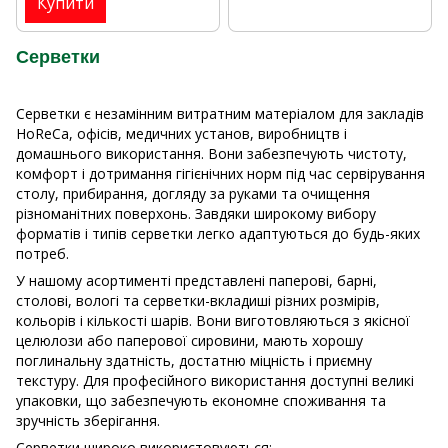
Купити
Серветки
Серветки є незамінним витратним матеріалом для закладів
HoReCa, офісів, медичних установ, виробництв і
домашнього використання. Вони забезпечують чистоту,
комфорт і дотримання гігієнічних норм під час сервірування
столу, прибирання, догляду за руками та очищення
різноманітних поверхонь. Завдяки широкому вибору
форматів і типів серветки легко адаптуються до будь-яких
потреб.
У нашому асортименті представлені паперові, барні,
столові, вологі та серветки-вкладиші різних розмірів,
кольорів і кількості шарів. Вони виготовляються з якісної
целюлози або паперової сировини, мають хорошу
поглинальну здатність, достатню міцність і приємну
текстуру. Для професійного використання доступні великі
упаковки, що забезпечують економне споживання та
зручність зберігання.
Серветки широко використовуються: