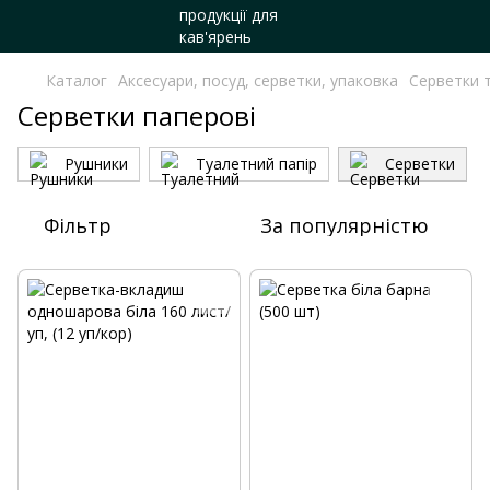
Каталог
Аксесуари, посуд, серветки, упаковка
Серветки 
Серветки паперові
Рушники
Туалетний папір
Серветки
Фільтр
За популярністю