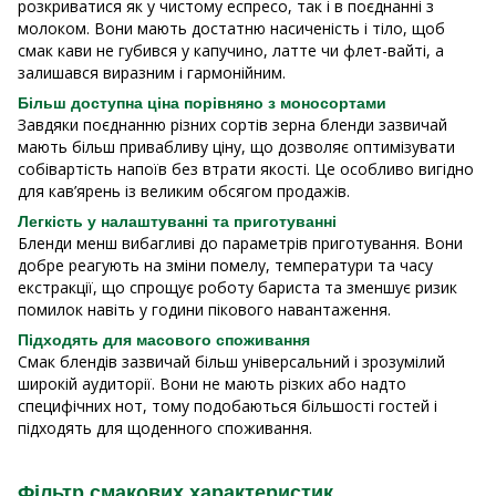
розкриватися як у чистому еспресо, так і в поєднанні з
молоком. Вони мають достатню насиченість і тіло, щоб
смак кави не губився у капучино, латте чи флет-вайті, а
залишався виразним і гармонійним.
Більш доступна ціна порівняно з моносортами
Завдяки поєднанню різних сортів зерна бленди зазвичай
мають більш привабливу ціну, що дозволяє оптимізувати
собівартість напоїв без втрати якості. Це особливо вигідно
для кав’ярень із великим обсягом продажів.
Легкість у налаштуванні та приготуванні
Бленди менш вибагливі до параметрів приготування. Вони
добре реагують на зміни помелу, температури та часу
екстракції, що спрощує роботу бариста та зменшує ризик
помилок навіть у години пікового навантаження.
Підходять для масового споживання
Смак блендів зазвичай більш універсальний і зрозумілий
широкій аудиторії. Вони не мають різких або надто
специфічних нот, тому подобаються більшості гостей і
підходять для щоденного споживання.
Фільтр смакових характеристик