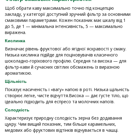
Щоб обрати каву максимально точно під концепцію
закладу, у категорії доступний зручний фільтр за основними
смаковими параметрами. Кожен показник має шкалу від 1
до 5, де 1 — мінімальна інтенсивність, 5 — максимально
виражена.
Кислинка
Визначає рівень фруктової або ягідної яскравості у смаку.
Низька кислинка підійде для поціновувачів класичного
шоколадно-горіхового профілю. Середня та висока — для
фільтр-кави й сучасних світлих обсмажень із виразною
ароматикою.
Щільність
Показує насиченість і «вагу» напою в роті. Низька щільність
створює легке, чисте відчуття.Висока — дає густе тіло, що
ідеально підходить для еспресо та молочних напоїв.
Солодкість
Характеризує природну солодкість зерна без додавання
цукру. Чим вищий показник, тим більше карамельних,
медових або фруктових відтінків відчувається в чашці.