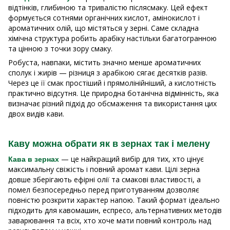
відтінків, глибиною та тривалістю післясмаку. Цей ефект
формується сотнями органічних кислот, амінокислот і
ароматичних олій, що містяться у зерні. Саме складна
хімічна структура робить арабіку настільки багатогранною
та цінною з точки зору смаку.
Робуста, навпаки, містить значно менше ароматичних
сполук і жирів — різниця з арабікою сягає десятків разів.
Через це її смак простіший і прямолінійніший, а кислотність
практично відсутня. Це природна ботанічна відмінність, яка
визначає різний підхід до обсмаження та використання цих
двох видів кави.
Каву можна обрати як в зернах так і мелену
— це найкращий вибір для тих, хто цінує
Кава в зернах
максимальну свіжість і повний аромат кави. Цілі зерна
довше зберігають ефірні олії та смакові властивості, а
помел безпосередньо перед приготуванням дозволяє
повністю розкрити характер напою. Такий формат ідеально
підходить для кавомашин, еспресо, альтернативних методів
заварювання та всіх, хто хоче мати повний контроль над