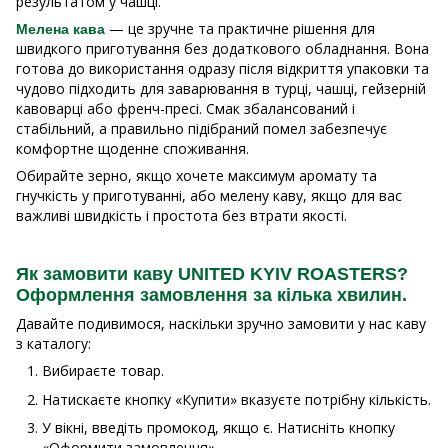
результатом у чашці.
— це зручне та практичне рішення для
Мелена кава
швидкого приготування без додаткового обладнання. Вона
готова до використання одразу після відкриття упаковки та
чудово підходить для заварювання в турці, чашці, гейзерній
кавоварці або френч-пресі. Смак збалансований і
стабільний, а правильно підібраний помел забезпечує
комфортне щоденне споживання.
Обирайте зерно, якщо хочете максимум аромату та
гнучкість у приготуванні, або мелену каву, якщо для вас
важливі швидкість і простота без втрати якості.
Як замовити каву UNITED KYIV ROASTERS?
Оформлення замовлення за кілька хвилин.
Давайте подивимося, наскільки зручно замовити у нас каву
з каталогу:
Вибираєте товар.
Натискаєте кнопку «Купити» вказуєте потрібну кількість.
У вікні, введіть промокод, якщо є. Натисніть кнопку
«Оформити замовлення».