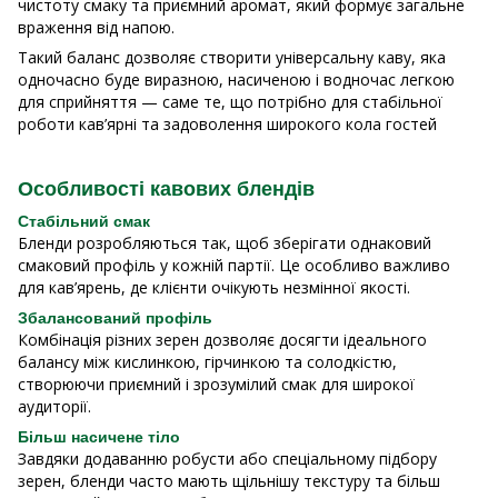
чистоту смаку та приємний аромат, який формує загальне
враження від напою.
Такий баланс дозволяє створити універсальну каву, яка
одночасно буде виразною, насиченою і водночас легкою
для сприйняття — саме те, що потрібно для стабільної
роботи кав’ярні та задоволення широкого кола гостей
Особливості кавових блендів
Стабільний смак
Бленди розробляються так, щоб зберігати однаковий
смаковий профіль у кожній партії. Це особливо важливо
для кав’ярень, де клієнти очікують незмінної якості.
Збалансований профіль
Комбінація різних зерен дозволяє досягти ідеального
балансу між кислинкою, гірчинкою та солодкістю,
створюючи приємний і зрозумілий смак для широкої
аудиторії.
Більш насичене тіло
Завдяки додаванню робусти або спеціальному підбору
зерен, бленди часто мають щільнішу текстуру та більш