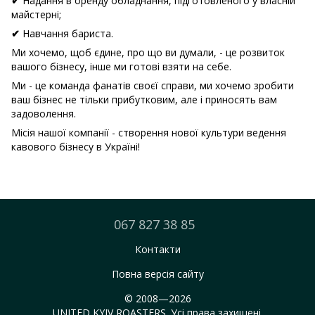
Надання в оренду обладнання, підготовленого у власній
✔
майстерні;
Навчання бариста.
✔
Ми хочемо, щоб єдине, про що ви думали, - це розвиток
вашого бізнесу, інше ми готові взяти на себе.
Ми - це команда фанатів своєї справи, ми хочемо зробити
ваш бізнес не тільки прибутковим, але і приносять вам
задоволення.
Місія нашої компанії - створення нової культури ведення
кавового бізнесу в Україні!
067 827 38 85
Контакти
Повна версія сайту
© 2008—2026
UNITED KYIV ROASTERS. Усі права захищені.