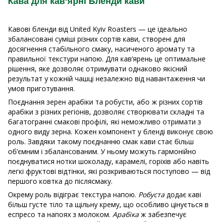
Кава для кав’ярні Бленди кави
Кавові бленди від United Kyiv Roasters — це ідеально
збалансовані суміші різних сортів кави, створені для
досягнення стабільного смаку, насиченого аромату та
правильної текстури напою. Для кав’ярень це оптимальне
рішення, яке дозволяє отримувати однаково якісний
результат у кожній чашці незалежно від навантаження чи
умов приготування.
Поєднання зерен арабіки та робусти, або ж різних сортів
арабіки з різних регіонів, дозволяє створювати складні та
багатогранні смакові профілі, які неможливо отримати з
одного виду зерна. Кожен компонент у бленді виконує свою
роль. Завдяки такому поєднанню смак кави стає більш
об’ємним і збалансованим. У ньому можуть гармонійно
поєднуватися нотки шоколаду, карамелі, горіхів або навіть
легкі фруктові відтінки, які розкриваються поступово — від
першого ковтка до післясмаку.
Окрему роль відіграє текстура напою.
Робуста
додає каві
більш густе тіло та щільну крему, що особливо цінується в
еспресо та напоях з молоком.
Арабіка
ж забезпечує