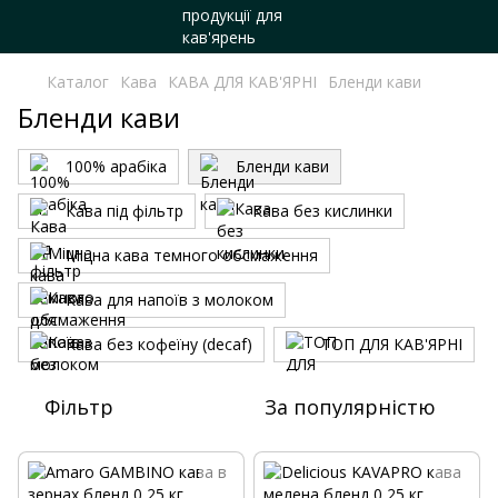
Каталог
Кава
КАВА ДЛЯ КАВ'ЯРНІ
Бленди кави
Бленди кави
100% арабіка
Бленди кави
Кава під фільтр
Кава без кислинки
Міцна кава темного обсмаження
Кава для напоїв з молоком
Кава без кофеїну (decaf)
ТОП ДЛЯ КАВ'ЯРНІ
Фільтр
За популярністю