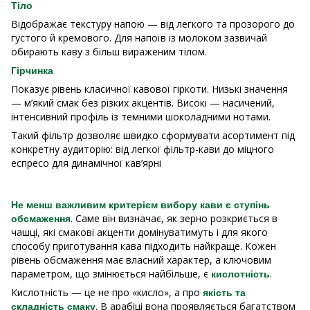
Тіло
Відображає текстуру напою — від легкого та прозорого до
густого й кремового. Для напоїв із молоком зазвичай
обирають каву з більш вираженим тілом.
Гірчинка
Показує рівень класичної кавової гіркоти. Низькі значення
— м’який смак без різких акцентів. Високі — насичений,
інтенсивний профіль із темними шоколадними нотами.
Такий фільтр дозволяє швидко сформувати асортимент під
конкретну аудиторію: від легкої фільтр-кави до міцного
еспресо для динамічної кав’ярні
Не менш важливим критерієм вибору кави є ступінь
. Саме він визначає, як зерно розкриється в
обсмаження
чашці, які смакові акценти домінуватимуть і для якого
способу приготування кава підходить найкраще. Кожен
рівень обсмаження має власний характер, а ключовим
параметром, що змінюється найбільше, є
.
кислотність
Кислотність — це не про «кисло», а про
якість та
. В арабіці вона проявляється багатством
складність смаку