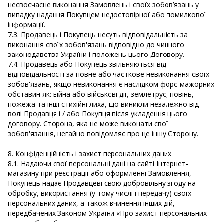
несвоєчасне виконання Замовлень і своїх зобов’язань у
випадку надання Покупцем недостовірної або помилкової
інформації.
7.3. Продавець і Покупець несуть відповідальність за
виконання своїх зобов'язань відповідно до чинного
законодавства України і положень цього Договору.
7.4. Продавець або Покупець звільняються від
відповідальності за повне або часткове невиконання своїх
зобов'язань, якщо невиконання є наслідком форс-мажорних
обставин як: війна або військові дії, землетрус, повінь,
пожежа та інші стихійні лиха, що виникли незалежно від
волі Продавця і / або Покупця після укладення цього
договору. Сторона, яка не може виконати свої
зобов'язання, негайно повідомляє про це іншу Сторону.
8. Конфіденційність і захист персональних даних
8.1. Надаючи свої персональні дані на сайті Інтернет-
магазину при реєстрації або оформленні Замовлення,
Покупець надає Продавцеві свою добровільну згоду на
обробку, використання (у тому числі і передачу) своїх
персональних даних, а також вчинення інших дій,
передбачених Законом України «Про захист персональних