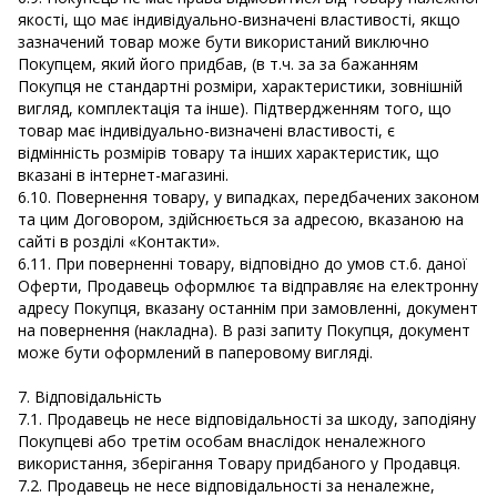
якості, що має індивідуально-визначені властивості, якщо
зазначений товар може бути використаний виключно
Покупцем, який його придбав, (в т.ч. за за бажанням
Покупця не стандартні розміри, характеристики, зовнішній
вигляд, комплектація та інше). Підтвердженням того, що
товар має індивідуально-визначені властивості, є
відмінність розмірів товару та інших характеристик, що
вказані в інтернет-магазині.
6.10. Повернення товару, у випадках, передбачених законом
та цим Договором, здійснюється за адресою, вказаною на
сайті в розділі «Контакти».
6.11. При поверненні товару, відповідно до умов ст.6. даної
Оферти, Продавець оформлює та відправляє на електронну
адресу Покупця, вказану останнім при замовленні, документ
на повернення (накладна). В разі запиту Покупця, документ
може бути оформлений в паперовому вигляді.
7. Відповідальність
7.1. Продавець не несе відповідальності за шкоду, заподіяну
Покупцеві або третім особам внаслідок неналежного
використання, зберігання Товару придбаного у Продавця.
7.2. Продавець не несе відповідальності за неналежне,