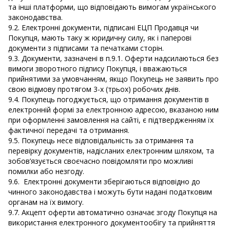
та інші платформи, що відповідають вимогам українського
законодавства.
9.2. Електронні документи, підписані ЕЦП Продавця чи
Покупця, мають таку ж юридичну силу, як і паперові
документи з підписами та печатками сторін.
9.3. Документи, зазначені в п.9.1. Оферти надсилаються без
вимоги зворотного підпису Покупця, і вважаються
прийнятими за умовчанням, якщо Покупець не заявить про
свою відмову протягом 3-х (трьох) робочих днів.
9.4. Покупець погоджується, що отримання документів в
електронній формі за електронною адресою, вказаною ним
при оформленні замовлення на сайті, є підтвердженням їх
фактичної передачі та отримання.
9.5. Покупець несе відповідальність за отримання та
перевірку документів, надісланих електронним шляхом, та
зобов’язується своєчасно повідомляти про можливі
помилки або незгоду.
9.6. Електронні документи зберігаються відповідно до
чинного законодавства і можуть бути надані податковим
органам на їх вимогу.
9.7. Акцепт оферти автоматично означає згоду Покупця на
використання електронного документообігу та прийняття