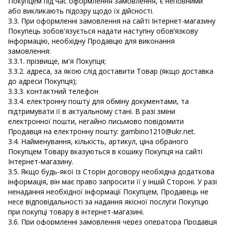
Покупцем під час оформлення замовлення, є неповними
або викликають підозру щодо їх дійсності.
3.3. При оформленні замовлення на сайті Інтернет-магазину
Покупець зобов'язується надати наступну обов’язкову
інформацію, необхідну Продавцю для виконання
замовлення:
3.3.1. прізвище, ім'я Покупця;
3.3.2. адреса, за якою слід доставити Товар (якщо доставка
до адреси Покупця);
3.3.3. контактний телефон
3.3.4. електронну пошту для обміну документами, та
підтримувати її в актуальному стані. В разі зміни
електронної пошти, негайно письмово повідомити
Продавця на електронну пошту: gambino1210@ukr.net.
3.4. Найменування, кількість, артикул, ціна обраного
Покупцем Товару вказуються в кошику Покупця на сайті
Інтернет-магазину.
3.5. Якщо будь-якої із Сторін договору необхідна додаткова
інформація, він має право запросити її у іншій Стороні. У разі
ненадання необхідної інформації Покупцем, Продавець не
несе відповідальності за надання якісної послуги Покупцю
при покупці товару в інтернет-магазині.
3.6. При оформленні замовлення через оператора Продавця