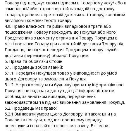
Товару підтверджує своїм підписом в товарному чеку/ або в
замовленні/ або в транспортній накладній на доставку
товарів, що не має претензій до кількості товару, зовнішнім
виглядом і комплектності товару.
4.9. Право власності та ризик випадкової втрати або
пошкодження Товару переходить до Покупця або його
Представника з моменту отримання Товару Покупцем в
місті поставки Товару при самостійній доставки Товару від
Продавця, чи під час передачі Продавцем товару службі
доставки (перевізнику) обраної Покупцем.
5. Права та обов’язки Сторін
5.1. Продавець зобов’язаний:
5.1.1. Передати Покупцеві товар у відповідності до умов
цього Договору та замовлення Покупця.
5.1.2. Не розголошувати будь-яку приватну інформацію про
Покупця і не надавати доступ до цієї інформації третім
особам, за винятком випадків, передбачених
законодавством та під час виконання Замовлення Покупця.
5.2. Продавець має право:
5.2.1 Змінювати умови цього Договору, а також ціни на
Товари та послуги, в односторонньому порядку,
розміщуючи їх на сайті Інтернет-магазину. Всі зміни