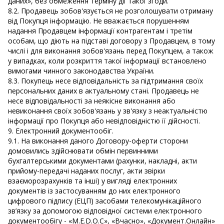
даних», без обмеження терміну дії такої згоди.
8.2. Продавець зобов'язується не розголошувати отриману
від Покупця інформацію. Не вважається порушенням
надання Продавцем інформації контрагентам і третім
особам, що діють на підставі договору з Продавцем, в тому
числі і для виконання зобов'язань перед Покупцем, а також
у випадках, коли розкриття такої інформації встановлено
вимогами чинного законодавства України.
8.3. Покупець несе відповідальність за підтримання своїх
персональних даних в актуальному стані. Продавець не
несе відповідальності за неякісне виконання або
невиконання своїх зобов'язань у зв'язку з неактуальністю
інформації про Покупця або невідповідністю її дійсності.
9. Електронний документообіг.
9.1. На виконання даного Договору-оферти сторони
домовились здійснювати обмін первинними
бухгалтерськими документами (рахунки, накладні, акти
прийому-передачі наданих послуг, акти звірки
взаєморозрахунків та інші) у вигляді електронних
документів із застосуванням до них електронного
цифрового підпису (ЕЦП) засобами телекомунікаційного
зв’язку за допомогою відповідної системи електронного
документообігу - «M.E.D.О.С», «Вчасно», «Документ.Онлайн»