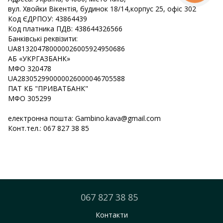
вул. Хвойки Вікентія, будинок 18/14,корпус 25, офіс 302
Код ЄДРПОУ: 43864439
Код платника ПДВ: 438644326566
Банківські реквізити:
UA813204780000026005924950686
АБ «УКРГАЗБАНК»
МФО 320478
UA283052990000026000046705588
ПАТ КБ "ПРИВАТБАНК"
МФО 305299
електронна пошта: Gambino.kava@gmail.com
Конт.тел.: 067 827 38 85
067 827 38 85
Контакти