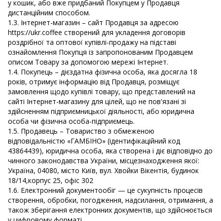
у кошик, або вже придбаний Покупцем у Продавця
дистанційним способом.
1.3. Інтернет-магазин – сайт Продавця за адресою
https://ukr.coffee створений для укладення договорів
роздрібної та оптової купівлі-продажу на підставі
ознайомлення Покупця із запропонованим Продавцем
описом Товару за допомогою мережі Інтернет.
1.4. Покупець – дієздатна фізична особа, яка досягла 18
років, отримує інформацію від Продавця, розміщує
замовлення щодо купівлі товару, що представлений на
сайті Інтернет-магазину для цілей, що не пов'язані зі
здійсненням підприємницької діяльності, або юридична
особа чи фізична особа-підприємець.
1.5. Продавець – Товариство з обмеженою
відповідальністю «ГАМБІНО» (ідентифікаційний код
43864439), юридична особа, яка створена і діє відповідно до
чинного законодавства України, місцезнаходження якої:
Україна, 04080, місто Київ, вул. Хвойки Вікентія, будинок
18/14,корпус 25, офіс 302
1.6. Електронний документообіг — це сукупність процесів
створення, обробки, погодження, надсилання, отримання, а
також зберігання електронних документів, що здійснюється
у цифровому форматі.