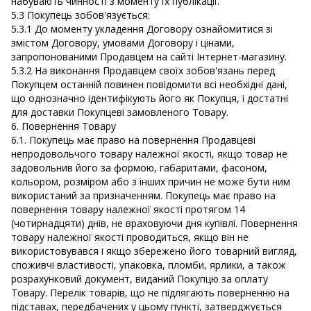
набувають чинності з моменту їх публікації.
5.3 Покупець зобов'язується:
5.3.1 До моменту укладення Договору ознайомитися зі
змістом Договору, умовами Договору і цінами,
запропонованими Продавцем на сайті Інтернет-магазину.
5.3.2 На виконання Продавцем своїх зобов'язань перед
Покупцем останній повинен повідомити всі необхідні дані,
що однозначно ідентифікують його як Покупця, і достатні
для доставки Покупцеві замовленого Товару.
6. Повернення Товару
6.1. Покупець має право на повернення Продавцеві
непродовольчого товару належної якості, якщо товар не
задовольнив його за формою, габаритами, фасоном,
кольором, розміром або з інших причин не може бути ним
використаний за призначенням. Покупець має право на
повернення товару належної якості протягом 14
(чотирнадцяти) днів, не враховуючи дня купівлі. Повернення
товару належної якості проводиться, якщо він не
використовувався і якщо збережено його товарний вигляд,
споживчі властивості, упаковка, пломби, ярлики, а також
розрахунковий документ, виданий Покупцю за оплату
Товару. Перелік товарів, що не підлягають поверненню на
підставах, передбачених у цьому пункті, затверджується