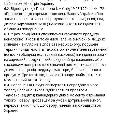
Кабінетом Міністрів України.
6.2. Відповідно до Постанови КМУ від 19.03.1994 р. № 172
«Про реалізацію окремих положень Закону України «Про
захист прав споживачів» продовольчі товари (напої, їжа,
дитяче харчування та ін.) належної якості не підлягають
обміну чи поверненню.
6.3. У разі придбання споживачем харчового продукту
неналежної якості в тому числі, але не виключно, якщо їх
зовнішній вигляд не відповідає необхідному, порушені
терміни придатності, а також є органолептичні зауваження
(на що необхідний експертний висновок) він підлягає заміні
на харчовий продукт, який придатний до вживання, або
споживачу повертаються сплачені ним кошти за наявності
документа, що підтверджує факт придбання харчового
продукту. Претензії щодо якості Товару приймаються в
момент прийняття Товару.
6.4. Повернення Покупцеві вартості непродовольчого
товару належної якості здійснюється протягом
14(чотирнадцяти) календарних днів з моменту отримання
такого Товару Продавцем за умови дотримання вимог,
передбачених п. 6.1. Договору, чинним законодавством
України.