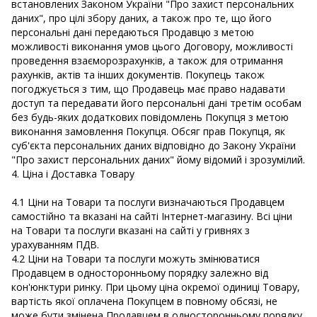
встановлених Законом України "Про захист персональних
даних", про цілі збору даних, а також про те, що його
персональні дані передаються Продавцю з метою
можливості виконання умов цього Договору, можливості
проведення взаєморозрахунків, а також для отримання
рахунків, актів та інших документів. Покупець також
погоджується з тим, що Продавець має право надавати
доступ та передавати його персональні дані третім особам
без будь-яких додаткових повідомлень Покупця з метою
виконання замовлення Покупця. Обсяг прав Покупця, як
суб'єкта персональних даних відповідно до Закону України
"Про захист персональних даних" йому відомий і зрозумілий.
4. Ціна і Доставка Товару
4.1 Ціни на Товари та послуги визначаються Продавцем
самостійно та вказані на сайті Інтернет-магазину. Всі ціни
на Товари та послуги вказані на сайті у гривнях з
урахуванням ПДВ.
4.2 Ціни на Товари та послуги можуть змінюватися
Продавцем в односторонньому порядку залежно від
кон'юнктури ринку. При цьому ціна окремої одиниці Товару,
вартість якої оплачена Покупцем в повному обсязі, не
може бути змінена Продавцем в односторонньому порядку.