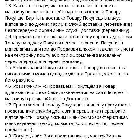
4.3. Вартість Товару, яка вказана на сайті Інтернет-
магазину не включає в себе вартість доставки Товару
Покупцю. Вартість доставки Товару Покупець сплачує
відповідно до діючих тарифів служб доставки (перевізників)
безпосередньо обраній ним службі доставки (перевізнику).
4.4. Продавець може вказати орієнтовну вартість доставки
Товару на адресу Покупця під час звернення Покупця із
відповідним запитом до Продавця шляхом надіслання листа
на електронну пошту або при оформленні замовлення
через оператора інтернет-магазину.
4.5. Зобов'язання Покупця по оплаті Товару вважаються
виконаними з моменту надходження Продавцю коштів на
його рахунок.
4.6. Розрахунки між Продавцем і Покупцем за Товар
здійснюються способами, зазначеними на сайті Інтернет-
магазину в розділі «Оплата і Доставка».
4.7. При отриманні товару Покупець повинен у присутності
представника служби доставки (перевізника) перевірити
відповідність Товару якісним і кількісним характеристикам
(найменування товару, кількість, комплектність, термін
придатності).
4.8. Покупець або його представник під час приймання