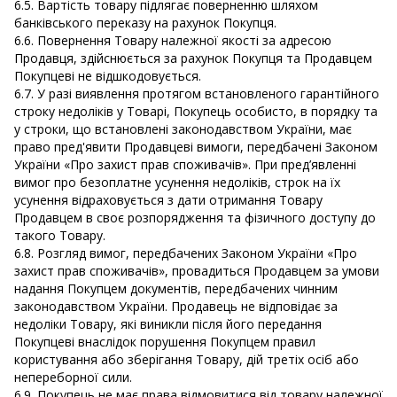
6.5. Вартість товару підлягає поверненню шляхом
банківського переказу на рахунок Покупця.
6.6. Повернення Товару належної якості за адресою
Продавця, здійснюється за рахунок Покупця та Продавцем
Покупцеві не відшкодовується.
6.7. У разі виявлення протягом встановленого гарантійного
строку недоліків у Товарі, Покупець особисто, в порядку та
у строки, що встановлені законодавством України, має
право пред'явити Продавцеві вимоги, передбачені Законом
України «Про захист прав споживачів». При пред’явленні
вимог про безоплатне усунення недоліків, строк на їх
усунення відраховується з дати отримання Товару
Продавцем в своє розпорядження та фізичного доступу до
такого Товару.
6.8. Розгляд вимог, передбачених Законом України «Про
захист прав споживачів», провадиться Продавцем за умови
надання Покупцем документів, передбачених чинним
законодавством України. Продавець не відповідає за
недоліки Товару, які виникли після його передання
Покупцеві внаслідок порушення Покупцем правил
користування або зберігання Товару, дій третіх осіб або
непереборної сили.
6.9. Покупець не має права відмовитися від товару належної