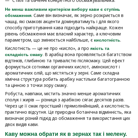
Стилі та баченні конкретного обсмажувальника.
Не менш важливим критерієм вибору кави є ступінь
. Саме він визначає, як зерно розкриється в
обсмаження
чашці, які смакові акценти домінуватимуть і для якого
способу приготування кава підходить найкраще. Кожен
рівень обсмаження має власний характер, а ключовим
параметром, що змінюється найбільше, є
.
кислотність
Кислотність — це не про «кисло», а про
якість та
. В арабіці вона проявляється багатством
складність смаку
відтінків, глибиною та тривалістю післясмаку. Цей ефект
формується сотнями органічних кислот, амінокислот і
ароматичних олій, що містяться у зерні. Саме складна
хімічна структура робить арабіку настільки багатогранною
та цінною з точки зору смаку.
Робуста, навпаки, містить значно менше ароматичних
сполук і жирів — різниця з арабікою сягає десятків разів.
Через це її смак простіший і прямолінійніший, а кислотність
практично відсутня. Це природна ботанічна відмінність, яка
визначає різний підхід до обсмаження та використання цих
двох видів кави.
Каву можна обрати як в зернах так і мелену.