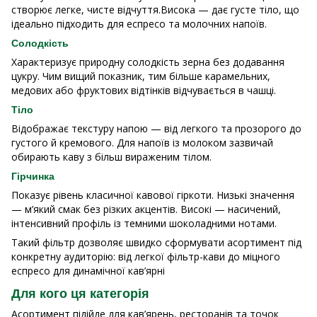
створює легке, чисте відчуття.Висока — дає густе тіло, що
ідеально підходить для еспресо та молочних напоїв.
Солодкість
Характеризує природну солодкість зерна без додавання
цукру. Чим вищий показник, тим більше карамельних,
медових або фруктових відтінків відчувається в чашці.
Тіло
Відображає текстуру напою — від легкого та прозорого до
густого й кремового. Для напоїв із молоком зазвичай
обирають каву з більш вираженим тілом.
Гірчинка
Показує рівень класичної кавової гіркоти. Низькі значення
— м’який смак без різких акцентів. Високі — насичений,
інтенсивний профіль із темними шоколадними нотами.
Такий фільтр дозволяє швидко сформувати асортимент під
конкретну аудиторію: від легкої фільтр-кави до міцного
еспресо для динамічної кав’ярні
Для кого ця категорія
Асортимент підійде для кав’ярень, ресторанів та точок