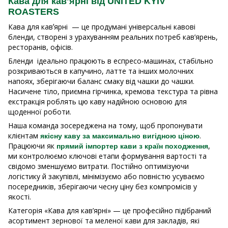
Кава для кавʼярні від UNITED KYIV
ROASTERS
Кава для кавʼярні — це продумані універсальні кавові
бленди, створені з урахуванням реальних потреб кав’ярень,
ресторанів, офісів.
Бленди ідеально працюють в еспресо-машинах, стабільно
розкриваються в капучино, латте та інших молочних
напоях, зберігаючи баланс смаку від чашки до чашки.
Насичене тіло, приємна гірчинка, кремова текстура та рівна
екстракція роблять цю каву надійною основою для
щоденної роботи.
Наша команда зосереджена на тому, щоб пропонувати
клієнтам
.
якісну каву за максимально вигідною ціною
Працюючи як
,
прямий імпортер кави з країн походження
ми контролюємо ключові етапи формування вартості та
свідомо зменшуємо витрати. Постійно оптимізуючи
логістику й закупівлі, мінімізуємо або повністю усуваємо
посередників, зберігаючи чесну ціну без компромісів у
якості.
Категорія «Кава для кав’ярні» — це професійно підібраний
асортимент зернової та меленої кави для закладів, які