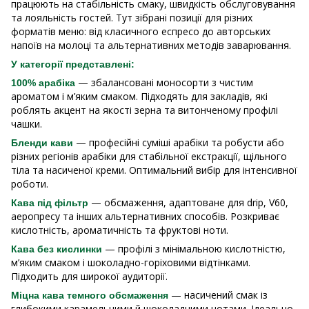
працюють на стабільність смаку, швидкість обслуговування
та лояльність гостей. Тут зібрані позиції для різних
форматів меню: від класичного еспресо до авторських
напоїв на молоці та альтернативних методів заварювання.
У категорії представлені:
— збалансовані моносорти з чистим
100% арабіка
ароматом і м’яким смаком. Підходять для закладів, які
роблять акцент на якості зерна та витонченому профілі
чашки.
— професійні суміші арабіки та робусти або
Бленди кави
різних регіонів арабіки для стабільної екстракції, щільного
тіла та насиченої креми. Оптимальний вибір для інтенсивної
роботи.
— обсмаження, адаптоване для drip, V60,
Кава під фільтр
аеропресу та інших альтернативних способів. Розкриває
кислотність, ароматичність та фруктові ноти.
— профілі з мінімальною кислотністю,
Кава без кислинки
м’яким смаком і шоколадно-горіховими відтінками.
Підходить для широкої аудиторії.
— насичений смак із
Міцна кава темного обсмаження
глибокими карамельними й шоколадними нотами. Ідеально