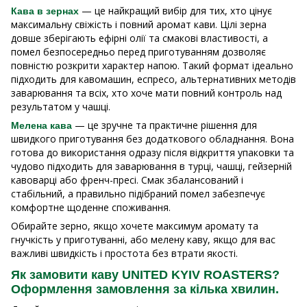
— це найкращий вибір для тих, хто цінує
Кава в зернах
максимальну свіжість і повний аромат кави. Цілі зерна
довше зберігають ефірні олії та смакові властивості, а
помел безпосередньо перед приготуванням дозволяє
повністю розкрити характер напою. Такий формат ідеально
підходить для кавомашин, еспресо, альтернативних методів
заварювання та всіх, хто хоче мати повний контроль над
результатом у чашці.
— це зручне та практичне рішення для
Мелена кава
швидкого приготування без додаткового обладнання. Вона
готова до використання одразу після відкриття упаковки та
чудово підходить для заварювання в турці, чашці, гейзерній
кавоварці або френч-пресі. Смак збалансований і
стабільний, а правильно підібраний помел забезпечує
комфортне щоденне споживання.
Обирайте зерно, якщо хочете максимум аромату та
гнучкість у приготуванні, або мелену каву, якщо для вас
важливі швидкість і простота без втрати якості.
Як замовити каву UNITED KYIV ROASTERS?
Оформлення замовлення за кілька хвилин.