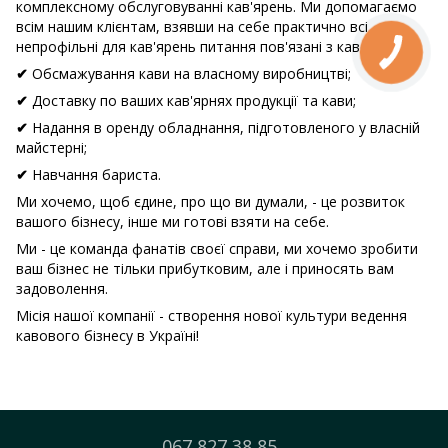
комплексному обслуговуванні кав'ярень. Ми допомагаємо
всім нашим клієнтам, взявши на себе практично всі
непрофільні для кав'ярень питання пов'язані з кавою:
Обсмажування кави на власному виробництві;
✔
Доставку по ваших кав'ярнях продукції та кави;
✔
Надання в оренду обладнання, підготовленого у власній
✔
майстерні;
Навчання бариста.
✔
Ми хочемо, щоб єдине, про що ви думали, - це розвиток
вашого бізнесу, інше ми готові взяти на себе.
Ми - це команда фанатів своєї справи, ми хочемо зробити
ваш бізнес не тільки прибутковим, але і приносять вам
задоволення.
Місія нашої компанії - створення нової культури ведення
кавового бізнесу в Україні!
067 827 38 85