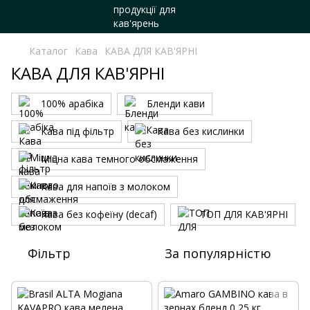
Каталог
Кава
КАВА ДЛЯ КАВ'ЯРНІ
КАВА ДЛЯ КАВ'ЯРНІ
100% арабіка
Бленди кави
Кава під фільтр
Кава без кислинки
Міцна кава темного обсмаження
Кава для напоїв з молоком
Кава без кофеїну (decaf)
ТОП ДЛЯ КАВ'ЯРНІ
Фільтр
За популярністю