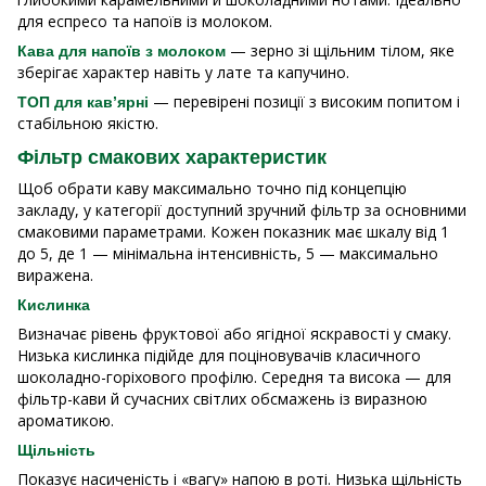
для еспресо та напоїв із молоком.
— зерно зі щільним тілом, яке
Кава для напоїв з молоком
зберігає характер навіть у лате та капучино.
— перевірені позиції з високим попитом і
ТОП для кав’ярні
стабільною якістю.
Фільтр смакових характеристик
Щоб обрати каву максимально точно під концепцію
закладу, у категорії доступний зручний фільтр за основними
смаковими параметрами. Кожен показник має шкалу від 1
до 5, де 1 — мінімальна інтенсивність, 5 — максимально
виражена.
Кислинка
Визначає рівень фруктової або ягідної яскравості у смаку.
Низька кислинка підійде для поціновувачів класичного
шоколадно-горіхового профілю. Середня та висока — для
фільтр-кави й сучасних світлих обсмажень із виразною
ароматикою.
Щільність
Показує насиченість і «вагу» напою в роті. Низька щільність