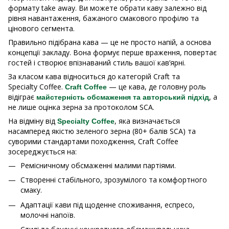
формату take away. Ви можете обрати каву залежно від
рівня навантаження, бажаного смакового профілю та
цінового сегмента.
Правильно підібрана кава — це не просто напій, а основа
концепції закладу. Вона формує перше враження, повертає
гостей і створює впізнаваний стиль вашої кав’ярні.
За класом кава відноситься до категорій Craft та
Specialty Coffee.
— це кава, де головну роль
Craft Coffee
відіграє
, а
майстерність обсмаження та авторський підхід
не лише оцінка зерна за протоколом SCA.
На відміну від
, яка визначається
Specialty Coffee
насамперед якістю зеленого зерна (80+ балів SCA) та
суворими стандартами походження, Craft Coffee
зосереджується на:
Ремісничному обсмаженні малими партіями.
Створенні стабільного, зрозумілого та комфортного
смаку.
Адаптації кави під щоденне споживання, еспресо,
молочні напоїв.