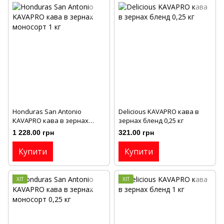
Honduras San Antonio
Delicious KAVAPRO кава в
KAVAPRO кава в зернах
зернах бленд 0,25 кг
моносорт 1 кг
1 228.00 грн
321.00 грн
Купити
Купити
ХІТ
ХІТ