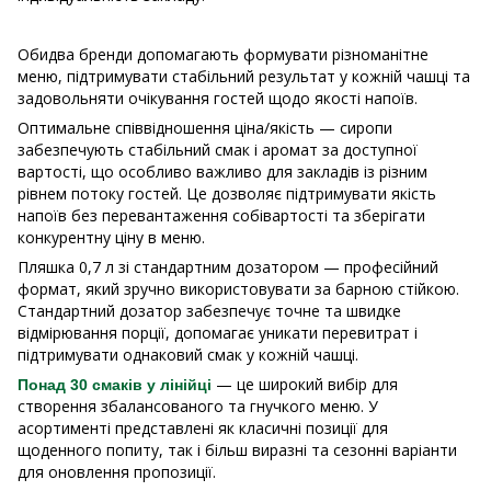
Обидва бренди допомагають формувати різноманітне
меню, підтримувати стабільний результат у кожній чашці та
задовольняти очікування гостей щодо якості напоїв.
Оптимальне співвідношення ціна/якість — сиропи
забезпечують стабільний смак і аромат за доступної
вартості, що особливо важливо для закладів із різним
рівнем потоку гостей. Це дозволяє підтримувати якість
напоїв без перевантаження собівартості та зберігати
конкурентну ціну в меню.
Пляшка 0,7 л зі стандартним дозатором — професійний
формат, який зручно використовувати за барною стійкою.
Стандартний дозатор забезпечує точне та швидке
відмірювання порції, допомагає уникати перевитрат і
підтримувати однаковий смак у кожній чашці.
— це широкий вибір для
Понад 30 смаків у лінійці
створення збалансованого та гнучкого меню. У
асортименті представлені як класичні позиції для
щоденного попиту, так і більш виразні та сезонні варіанти
для оновлення пропозиції.