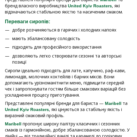
бренд власного виробництва
, які
United Kyiv Roasters
відзначаються стабільною якістю та насиченим смаком.
Переваги сиропів:
добре розчиняються в гарячих і холодних напоях
мають збалансовану солодкість
підходять для професійного використання
дозволяють легко створювати сезонні та авторські
позиції
Сиропи ідеально підходять для лате, капучино, раф-кави,
лимонадів, молочних коктейлів і барних міксів. Вони
допомагають урізноманітнити меню, підвищити середній
чек і запропонувати гостям більше смакових варіацій без
ускладнення процесу приготування.
Представлені популярні бренди для бариста —
та
Maribell
, які цінуються за стабільну якість і
United Kyiv Roasters
виразний смаковий профіль.
пропонує широку палітру класичних і сезонних
Maribell
смаків із гармонійною, добре збалансованою солодкістю. У
лінійці — від традиційної ванілі та карамелі до горіхових,