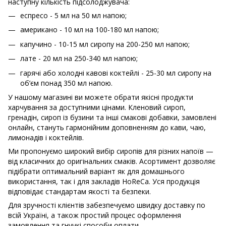
наступну кількість підсолоджувача:
еспресо - 5 мл на 50 мл напою;
американо - 10 мл на 100-180 мл напою;
капучино - 10-15 мл сиропу на 200-250 мл напою;
лате - 20 мл на 250-340 мл напою;
гарячі або холодні кавові коктейлі - 25-30 мл сиропу на
об’єм понад 350 мл напою.
У нашому магазині ви можете обрати якісні продукти
харчування за доступними цінами. Кленовий сироп,
гренадін, сироп із бузини та інші смакові добавки, замовлені
онлайн, стануть гармонійним доповненням до кави, чаю,
лимонадів і коктейлів.
Ми пропонуємо широкий вибір сиропів для різних напоїв —
від класичних до оригінальних смаків. Асортимент дозволяє
підібрати оптимальний варіант як для домашнього
використання, так і для закладів HoReCa. Уся продукція
відповідає стандартам якості та безпеки.
Для зручності клієнтів забезпечуємо швидку доставку по
всій Україні, а також простий процес оформлення
замовлення та гнучкі способи оплати.