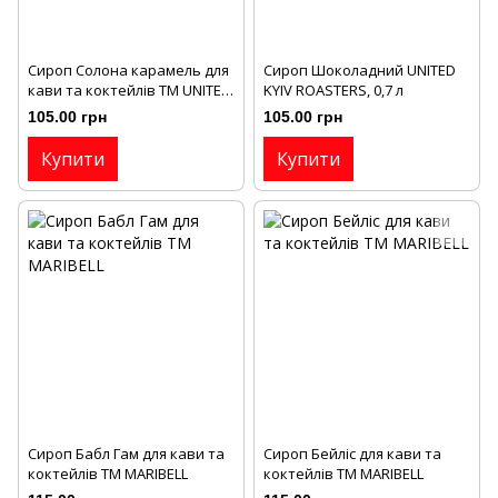
Сироп Солона карамель для
Сироп Шоколадний UNITED
кави та коктейлів ТМ UNITED
KYIV ROASTERS, 0,7 л
KYIV ROASTERS, 0,7л
105.00 грн
105.00 грн
Купити
Купити
Сироп Бабл Гам для кави та
Сироп Бейліс для кави та
коктейлів ТМ MARIBELL
коктейлів ТМ MARIBELL