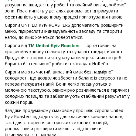
дозування, швидкість у роботі та охайний вигляд робочої
зони. Практичність у деталях допомагає підтримувати
ефективність у щоденному процесі приготування напоїв.
Сиропи UNITED KYIV ROASTERS допомагають розширити
меню, підкреслити індивідуальність закладу та створити
напої, до яких хочеться повертатися.
Сиропи від
— орієнтовані на
ТМ United Kyiv Roasters
професійну кавову спільноту та сучасні стандарти якості.
Продукція створюється з урахуванням реальних потреб
бариста й інтенсивної роботи в закладах HoReCa.
Сиропи мають чистий, виразний смак без надмірної
солодкості, що дозволяє зберегти баланс із еспресо та не
перевантажувати напій. Вони легко поєднуються з
молочною текстурою, рівномірно розчиняються в гарячих і
холодних позиціях та забезпечують стабільний результат у
кожній порції.
Завдяки продуманому смаковому профілю сиропи United
Kyiv Roasters підходять як для класичних кавових напоїв,
так і для створення авторських сезонних позицій,
допомагаючи розширити меню та підкреслити
індивідуальність закладу.