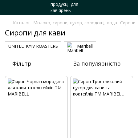
Каталог
Молоко, сиропи, цукор, солодощі, вода
Сиропи
Сиропи для кави
UNITED KYIV ROASTERS
Maribell
Фільтр
За популярністю