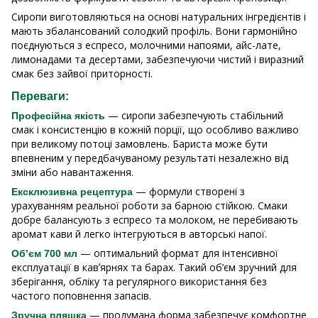
Сиропи виготовляються на основі натуральних інгредієнтів і
мають збалансований солодкий профіль. Вони гармонійно
поєднуються з еспресо, молочними напоями, айс-лате,
лимонадами та десертами, забезпечуючи чистий і виразний
смак без зайвої приторності.
Переваги:
— сиропи забезпечують стабільний
Професійна якість
смак і консистенцію в кожній порції, що особливо важливо
при великому потоці замовлень. Бариста може бути
впевненим у передбачуваному результаті незалежно від
зміни або навантаження.
— формули створені з
Ексклюзивна рецептура
урахуванням реальної роботи за барною стійкою. Смаки
добре балансують з еспресо та молоком, не перебивають
аромат кави й легко інтегруються в авторські напої.
— оптимальний формат для інтенсивної
Обʼєм 700 мл
експлуатації в кавʼярнях та барах. Такий об’єм зручний для
зберігання, обліку та регулярного використання без
частого поповнення запасів.
— продумана форма забезпечує комфортне
Зручна пляшка