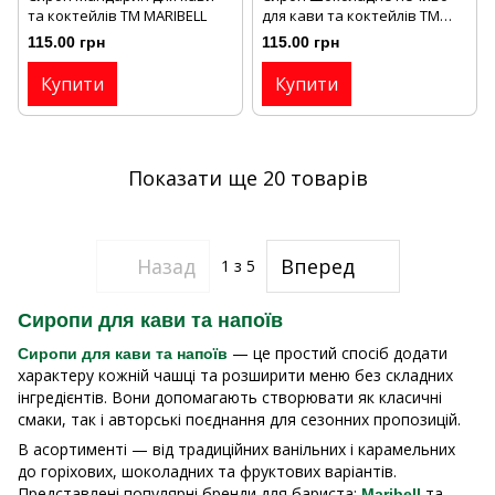
та коктейлів ТМ MARIBELL
для кави та коктейлів ТМ
MARIBELL
115.00 грн
115.00 грн
Купити
Купити
Показати ще 20 товарів
Назад
Вперед
1
з 5
Сиропи для кави та напоїв
— це простий спосіб додати
Сиропи для кави та напоїв
характеру кожній чашці та розширити меню без складних
інгредієнтів. Вони допомагають створювати як класичні
смаки, так і авторські поєднання для сезонних пропозицій.
В асортименті — від традиційних ванільних і карамельних
до горіхових, шоколадних та фруктових варіантів.
Представлені популярні бренди для бариста:
та
Maribell