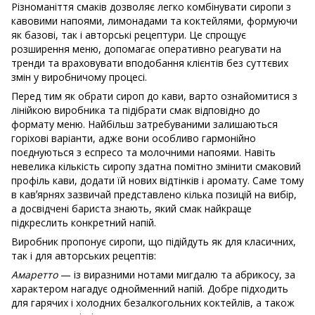
Різноманіття смаків дозволяє легко комбінувати сиропи з
кавовими напоями, лимонадами та коктейлями, формуючи
як базові, так і авторські рецептури. Це спрощує
розширення меню, допомагає оперативно реагувати на
тренди та враховувати вподобання клієнтів без суттєвих
змін у виробничому процесі.
Перед тим як обрати сироп до кави, варто ознайомитися з
лінійкою виробника та підібрати смак відповідно до
формату меню. Найбільш затребуваними залишаються
горіхові варіанти, адже вони особливо гармонійно
поєднуються з еспресо та молочними напоями. Навіть
невелика кількість сиропу здатна помітно змінити смаковий
профіль кави, додати їй нових відтінків і аромату. Саме тому
в кавʼярнях зазвичай представлено кілька позицій на вибір,
а досвідчені бариста знають, який смак найкраще
підкреслить конкретний напій.
Виробник пропонує сиропи, що підійдуть як для класичних,
так і для авторських рецептів:
Амаретто
— із виразними нотами мигдалю та абрикосу, за
характером нагадує однойменний напій. Добре підходить
для гарячих і холодних безалкогольних коктейлів, а також