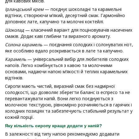
для кавових міксів.
Ірландський крем
— поєднує шоколадні та карамельні
відтінки, створюючи м’який, десертний смак. Гармонійно
доповнює лате, капучино та молочні коктейлі.
Шоколад
— класичний варіант для поціновувачів насичених
смаків. Додає каві глибини та виразного аромату.
Солона карамель
— поєднання солодких і солонуватих нот,
яке особливо вдало розкривається в лате та капучино.
Карамель
— універсальний вибір для любителів солодких
напоїв. Легко комбінується з кавою та молочними
основами, надаючи напою м’якості й теплих карамельних
відтінків.
Сиропи мають чистий, виразний смак без надмірної
солодкості, що дозволяє зберегти баланс із еспресо та не
перевантажувати напій. Вони легко поєднуються з
молочною текстурою, рівномірно розчиняються в гарячих і
холодних позиціях та забезпечують стабільний результат у
кожній порції.
Яку кількість сиропу краще додати у напій?
В залежності від типу напою рекомендуємо додавати