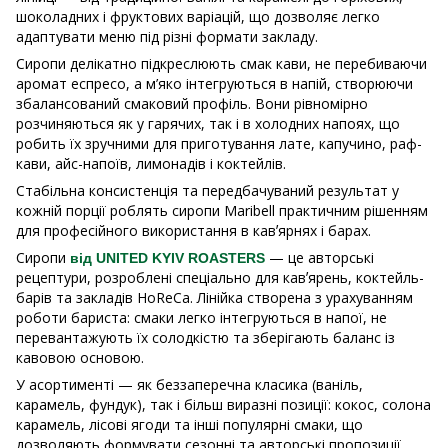
шоколадних і фруктових варіацій, що дозволяє легко
адаптувати меню під різні формати закладу.
Сиропи делікатно підкреслюють смак кави, не перебиваючи
аромат еспресо, а м’яко інтегруються в напій, створюючи
збалансований смаковий профіль. Вони рівномірно
розчиняються як у гарячих, так і в холодних напоях, що
робить їх зручними для приготування лате, капучино, раф-
кави, айс-напоїв, лимонадів і коктейлів.
Стабільна консистенція та передбачуваний результат у
кожній порції роблять сиропи Maribell практичним рішенням
для професійного використання в кавʼярнях і барах.
Сиропи
— це авторські
від UNITED KYIV ROASTERS
рецептури, розроблені спеціально для кавʼярень, коктейль-
барів та закладів HoReCa. Лінійка створена з урахуванням
роботи бариста: смаки легко інтегруються в напої, не
перевантажують їх солодкістю та зберігають баланс із
кавовою основою.
У асортименті — як беззаперечна класика (ваніль,
карамель, фундук), так і більш виразні позиції: кокос, солона
карамель, лісові ягоди та інші популярні смаки, що
дозволяють формувати сезонні та авторські пропозиції.