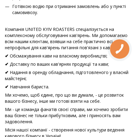
Готівкою водію при отриманні замовлень або у пункті
самовивозу.
Компанія UNITED KYIV ROASTERS спеціалізується на
комплексному обслуговуванні кав'ярень. Ми допомагаємо
всім нашим клієнтам, взявши на себе практично всі
непрофільні для кав'ярень питання пов'язані з кавою:
Обсмажування кави на власному виробництві;
✔
Доставку по ваших кав'ярнях продукції та кави;
✔
Надання в оренду обладнання, підготовленого у власній
✔
майстерні;
Навчання бариста.
✔
Ми хочемо, щоб єдине, про що ви думали, - це розвиток
вашого бізнесу, інше ми готові взяти на себе.
Ми - це команда фанатів своєї справи, ми хочемо зробити
ваш бізнес не тільки прибутковим, але і приносять вам
задоволення.
Місія нашої компанії - створення нової культури ведення
кавового бізнесу в Україні!