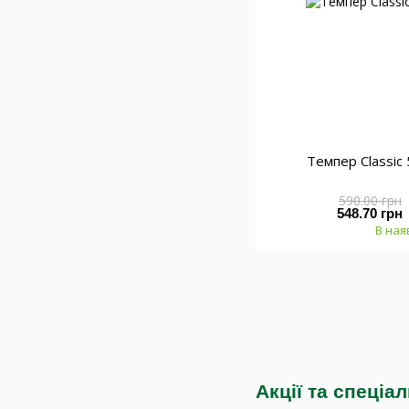
Темпер Classic
590.00 грн
548.70 грн
В ная
Акції та спеціа