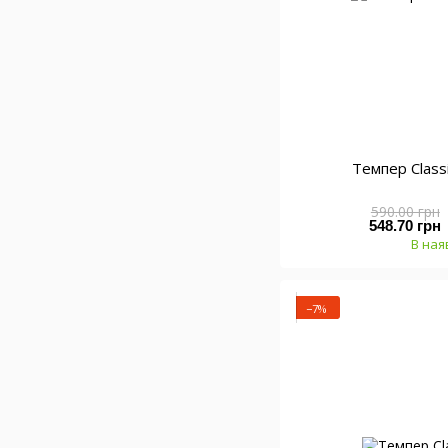
Темпер Class
590.00 грн
548.70 грн
В ная
−7%