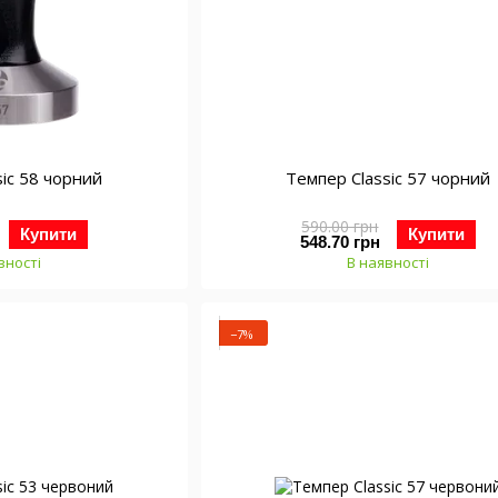
sic 58 чорний
Темпер Classic 57 чорний
590.00 грн
Купити
Купити
548.70 грн
вності
В наявності
−7%