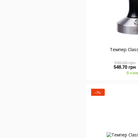
Темпер Clas
590.00 грн
548.70 грн
В ная
−7%