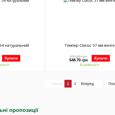
 54 натуральний
Темпер Classic 57 мм венге
590.00 грн
Купити
Купити
548.70 грн
вності
В наявності
Назад
2
Вперед
Пок
1
льні пропозиції