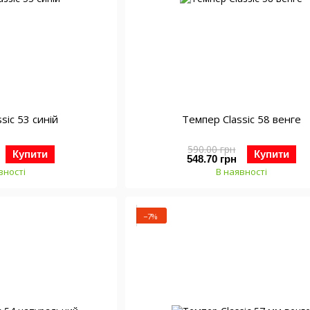
sic 53 синій
Темпер Classic 58 венге
590.00 грн
Купити
Купити
548.70 грн
вності
В наявності
−7%