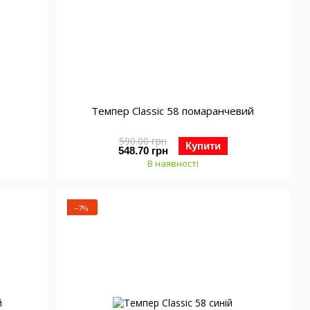
Темпер Classic 58 помаранчевий
590.00 грн
Купити
548.70 грн
В наявності
−7%