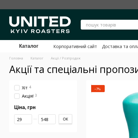
Перейти до основного контенту
Корпоративний сайт
Доставка та опл
Каталог
Публічний договір Оферти ФОП Шев
Головна
Каталог
Акції / Розпродаж
Акції та спеціальні пропози
4
Хіт
−7%
3
Акція!
Ціна, грн
Від Ціна, грн
До Ціна, грн
ОК