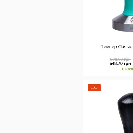
Темпер Classi
590.00 грн
548.70 грн
В ная
−7%