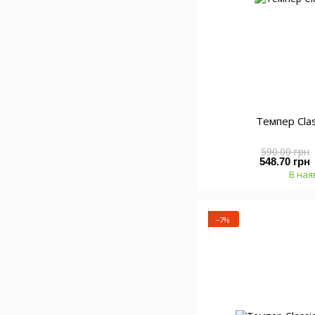
Темпер Clas
590.00 грн
548.70 грн
В ная
−7%