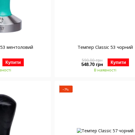
c 53 ментоловий
Темпер Classic 53 чорний
590.00 грн
Купити
Купити
548.70 грн
вності
В наявності
−7%