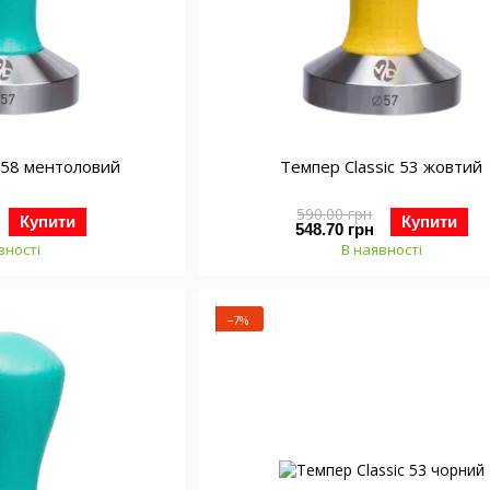
c 58 ментоловий
Темпер Classic 53 жовтий
590.00 грн
Купити
Купити
548.70 грн
вності
В наявності
−7%