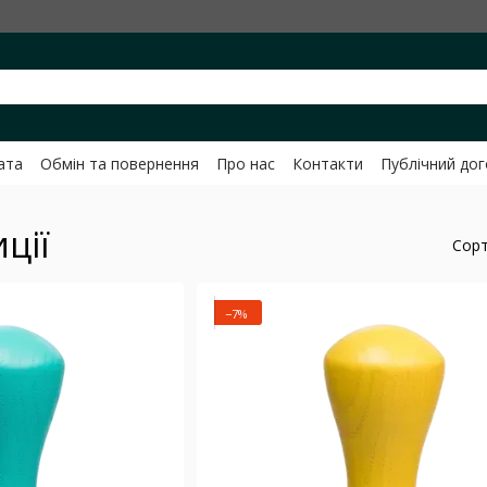
ата
Обмін та повернення
Про нас
Контакти
Публічний до
ченко
ції
Сорт
−7%