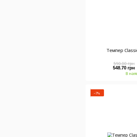
Темпер Class
590.00 грн
548.70 грн
В ная
−7%