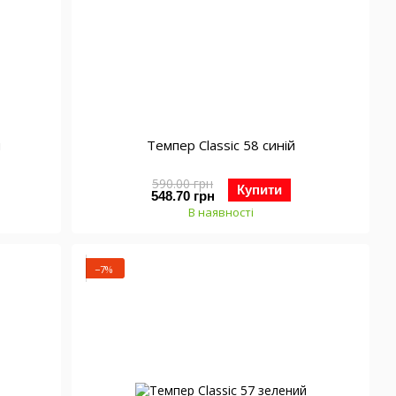
й
Темпер Classic 58 синій
590.00 грн
Купити
548.70 грн
В наявності
−7%