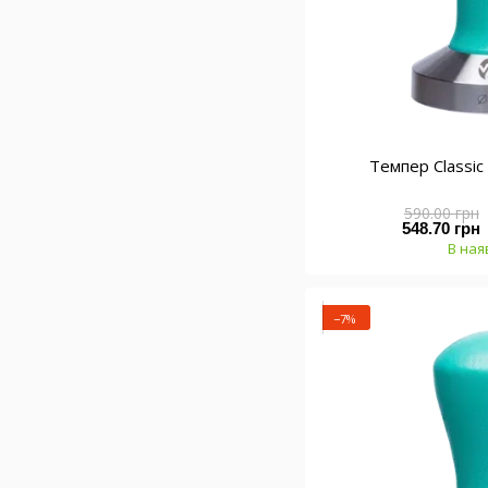
Темпер Classi
590.00 грн
548.70 грн
В ная
−7%