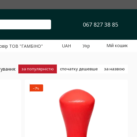
067 827 38 85
Мій кошик
UAH
Укр
говір ТОВ "ГАМБІНО"
ування:
за популярністю
спочатку дешевше
за назвою
−7%