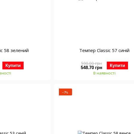
ic 58 зелений
Темпер Classic 57 синій
590.00 грн
Купити
Купити
548.70 грн
вності
В наявності
−7%