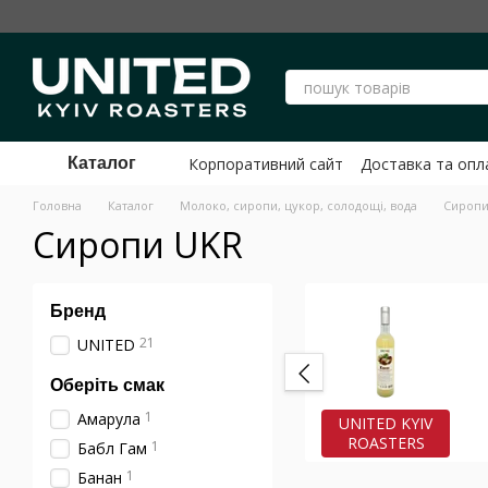
Перейти до основного контенту
Корпоративний сайт
Доставка та опл
Каталог
Публічний договір Оферти ФОП Шев
Головна
Каталог
Молоко, сиропи, цукор, солодощі, вода
Сироп
Сиропи UKR
Бренд
21
UNITED
Оберіть смак
1
Амарула
UNITED KYIV
ROASTERS
1
Бабл Гам
1
Банан