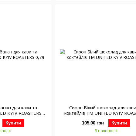
анан для кави та
Сироп Білий шоколад для кави та
TED KYIV ROASTERS
коктейлів ТМ UNITED KYIV ROA
,7л
Купити
105.00 грн
Купити
вності
В наявності