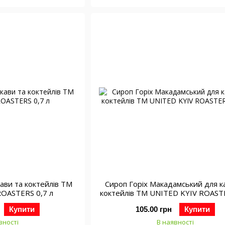
ави та коктейлів ТМ
Сироп Горіх Макадамський для к
ROASTERS 0,7 л
коктейлів ТМ UNITED KYIV ROAST
л
Купити
105.00 грн
Купити
вності
В наявності