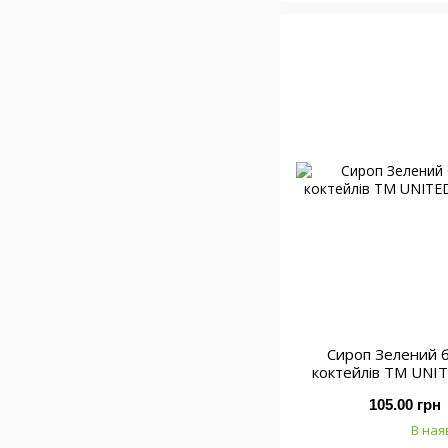
Сироп Зелений б
коктейлів ТМ UNI
0
105.00 грн
В ная