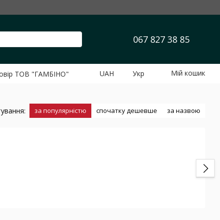
067 827 38 85
Мій кошик
UAH
Укр
говір ТОВ "ГАМБІНО"
ування:
за популярністю
спочатку дешевше
за назвою