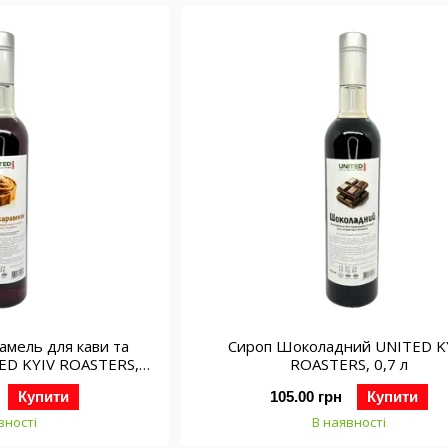
амель для кави та
Сироп Шоколадний UNITED K
TED KYIV ROASTERS,
ROASTERS, 0,7 л
,7л
Купити
105.00 грн
Купити
вності
В наявності