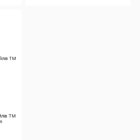
йлів ТМ
л