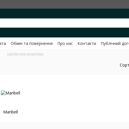
ата
Обмін та повернення
Про нас
Контакти
Публічний до
ченко
и
UNITED KYIV ROASTERS
Сорт
Maribell