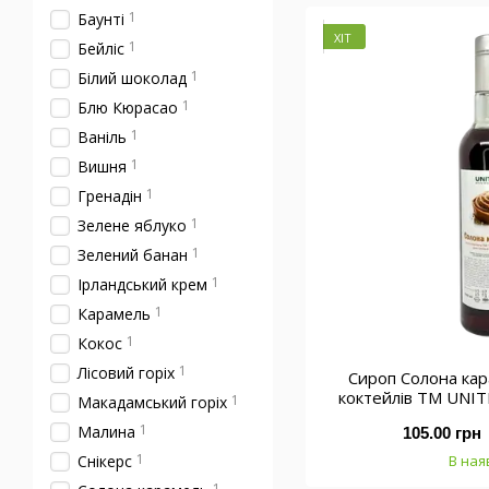
1
Баунті
ХІТ
1
Бейліс
1
Білий шоколад
1
Блю Кюрасао
1
Ваніль
1
Вишня
1
Гренадін
1
Зелене яблуко
1
Зелений банан
1
Ірландський крем
1
Карамель
1
Кокос
1
Лісовий горіх
Сироп Солона кар
коктейлів ТМ UNI
1
Макадамський горіх
0
1
Малина
105.00 грн
1
Снікерс
В ная
1