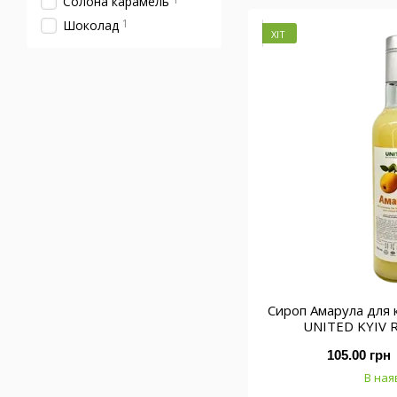
Солона карамель
1
Шоколад
ХІТ
Сироп Амарула для 
UNITED KYIV 
105.00 грн
В ная