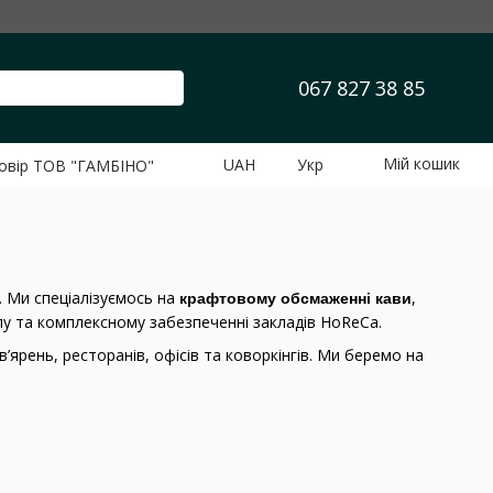
067 827 38 85
Мій кошик
UAH
Укр
говір ТОВ "ГАМБІНО"
. Ми спеціалізуємось на
,
крафтовому обсмаженні кави
лу та комплексному забезпеченні закладів HoReCa.
ярень, ресторанів, офісів та коворкінгів. Ми беремо на