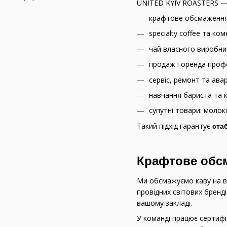
UNITED KYIV ROASTERS 
крафтове обсмаження 
specialty coffee та ком
чай власного виробн
продаж і оренда проф
сервіс, ремонт та ава
навчання бариста та 
супутні товари: молок
Такий підхід гарантує
ста
Крафтове обсм
Ми обсмажуємо каву на 
провідних світових бренд
вашому закладі.
У команді працює сертиф