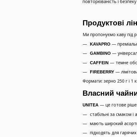
повторюваність і безпеку
Продуктові лін
Ми пропонуємо каву під р
— преміальн
KAVAPRO
— універсал
GAMBINO
— темне обсм
CAFFEIN
— лімітова
FIREBERRY
Формати: зерно 250 г і 1 
Власний чайн
— це готове рішен
UNITEA
стабільні за смаком і
мають широкий асортим
підходять для гарячих