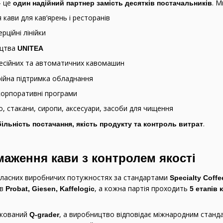
— це
. М
один надійний партнер замість десятків постачальників
кави для кав’ярень і ресторанів
ерційні лінійки
ицтва
UNITEA
есійних та автоматичних кавомашин
рійна підтримка обладнання
корпоративні програми
о, стакани, сиропи, аксесуари, засоби для чищення
.
більність постачання, якість продукту та контроль витрат
аження кави з контролем якості
власних виробничих потужностях за стандартами
Specialty Coffe
ів
, а кожна партія проходить
Probat, Giesen, Kaffelogic
5 етапів 
ікований
, а виробництво відповідає міжнародним стан
Q-grader