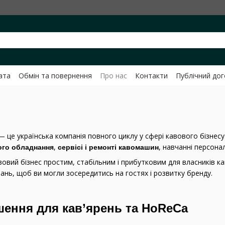
ата
Обмін та повернення
Про нас
Контакти
Публічний до
ченко
 це українська компанія повного циклу у сфері кавового бізнесу
,
, навчанні персона
ого обладнання
сервісі і ремонті кавомашин
вий бізнес простим, стабільним і прибутковим для власників кав’
ань, щоб ви могли зосередитись на гостях і розвитку бренду.
шення для кав’ярень та HoReCa