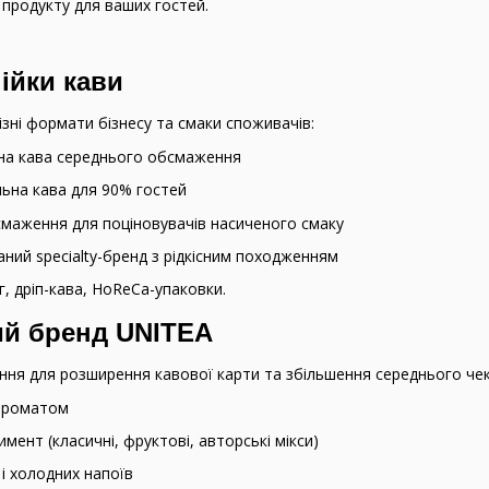
 продукту для ваших гостей.
ійки кави
ізні формати бізнесу та смаки споживачів:
а кава середнього обсмаження
ьна кава для 90% гостей
аження для поціновувачів насиченого смаку
ний specialty-бренд з рідкісним походженням
кг, дріп-кава, HoReCa-упаковки.
ий бренд UNITEA
ня для розширення кавової карти та збільшення середнього чека
 ароматом
ент (класичні, фруктові, авторські мікси)
 і холодних напоїв