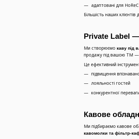
адаптовані для HoReC
Більшість наших клієнтів
Private Label
Ми створюємо
каву під 
продажу під вашою ТМ — 
Це ефективний інструмент
підвищення впізнаван
лояльності гостей
конкурентної переваги
Кавове обладн
Ми підбираємо кавове об
кавомолки та фільтр-ка