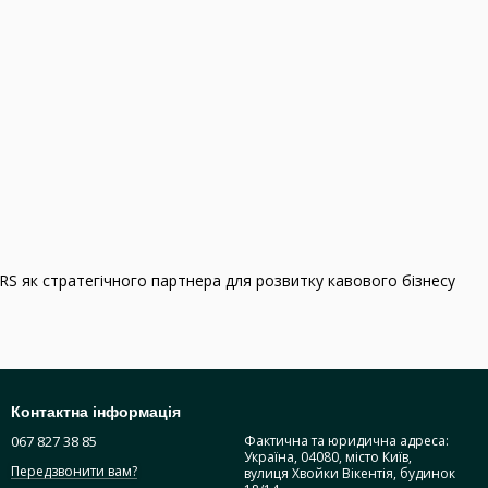
S як стратегічного партнера для розвитку кавового бізнесу
Контактна інформація
067 827 38 85
Фактична та юридична адреса:
Україна, 04080, місто Київ,
Передзвонити вам?
вулиця Хвойки Вікентія, будинок