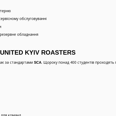
стерню
сервісному обслуговуванні
и
а резервне обладнання
и UNITED KYIV ROASTERS
ає за стандартами
. Щороку понад 400 студентів проходять 
SCA
и для команд