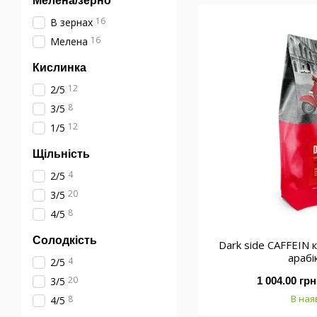
Мелена/зерно
16
В зернах
16
Мелена
Кислинка
12
2/5
8
3/5
12
1/5
Щільність
4
2/5
20
3/5
8
4/5
Солодкість
Dark side CAFFEIN 
арабі
4
2/5
20
3/5
1 004.00 грн
В ная
8
4/5