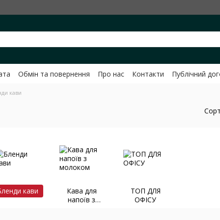
ата
Обмін та повернення
Про нас
Контакти
Публічний до
ченко
нди кави
Сорт
Бленди кави
Кава для
ТОП ДЛЯ
напоїв з
ОФІСУ
молоком