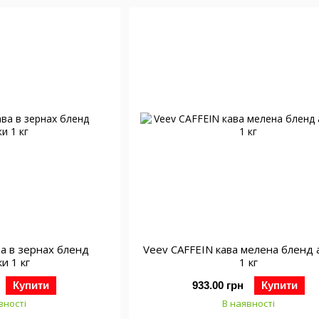
ва в зернах бленд
Veev CAFFEIN кава мелена бленд 
ки 1 кг
1 кг
Купити
933.00 грн
Купити
вності
В наявності