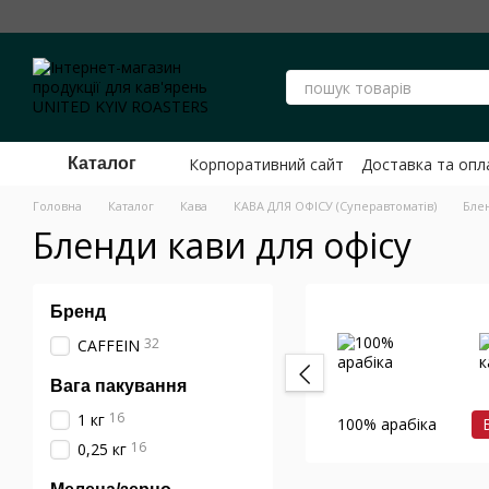
Перейти до основного контенту
Корпоративний сайт
Доставка та опл
Каталог
Публічний договір Оферти ФОП Шев
Головна
Каталог
Кава
КАВА ДЛЯ ОФІСУ (Суперавтоматів)
Бле
Бленди кави для офісу
Бренд
32
CAFFEIN
Вага пакування
16
1 кг
100% арабіка
16
0,25 кг