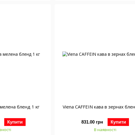
 мелена бленд 1 кг
Viena CAFFEIN кава в зернах блен
Купити
831.00 грн
Купити
вності
В наявності