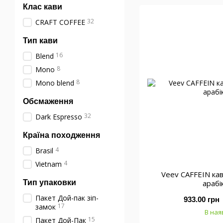
Клас кави
32
CRAFT COFFEE
Тип кави
16
Blend
8
Mono
8
Mono blend
Обсмаження
32
Dark Espresso
Країна походження
4
Brasil
4
Vietnam
Veev CAFFEIN ка
Тип упаковки
арабі
Пакет Дой-пак зіп-
933.00 грн
17
замок
В ная
15
Пакет Дой-Пак