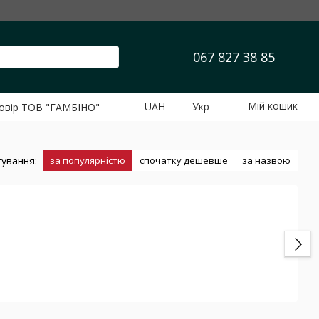
067 827 38 85
Мій кошик
UAH
Укр
говір ТОВ "ГАМБІНО"
ування:
за популярністю
спочатку дешевше
за назвою