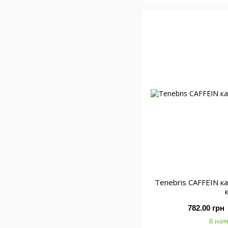
Тenebris CAFFEIN к
782.00 грн
В ная