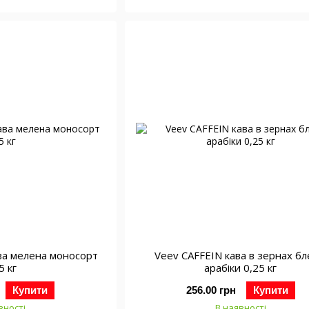
ава мелена моносорт
Veev CAFFEIN кава в зернах б
5 кг
арабіки 0,25 кг
Купити
256.00 грн
Купити
вності
В наявності