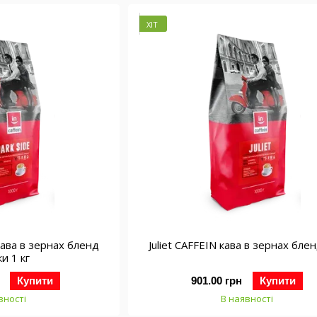
ХІТ
кава в зернах бленд
Juliet CAFFEIN кава в зернах блен
ки 1 кг
Купити
901.00 грн
Купити
вності
В наявності