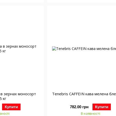
а в зернах моносорт
Тenebris CAFFEIN кава мелена бле
5 кг
Купити
782.00 грн
Купити
вності
В наявності