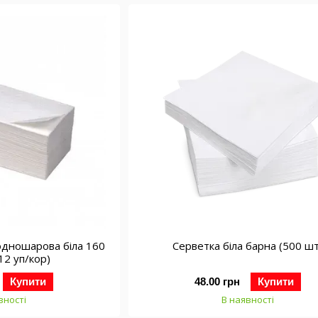
одношарова біла 160
Серветка біла барна (500 шт
(12 уп/кор)
Купити
48.00 грн
Купити
вності
В наявності