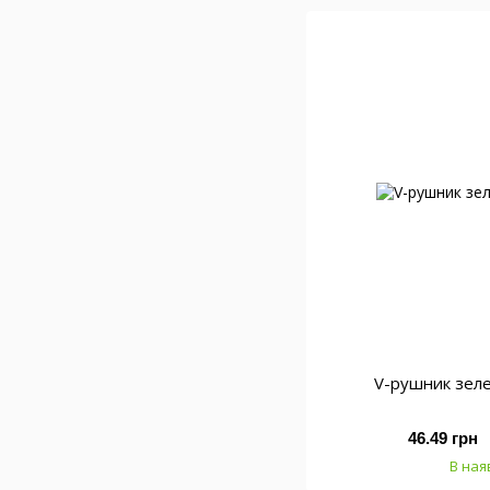
V-рушник зел
46.49 грн
В ная