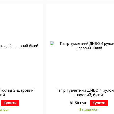
V-склад 2-шаровий
Папір туалетний ДИВО 4 рулони
лий
шаровий, білий
Купити
81.50 грн
Купити
вності
В наявності