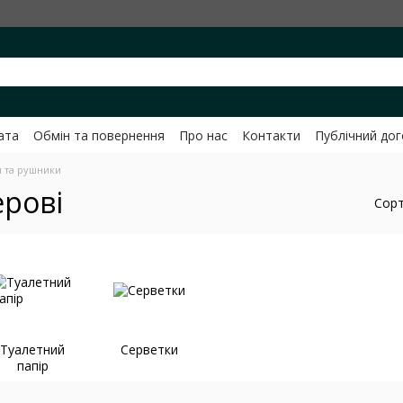
ата
Обмін та повернення
Про нас
Контакти
Публічний до
ченко
 та рушники
ерові
Сорт
Туалетний
Серветки
папір