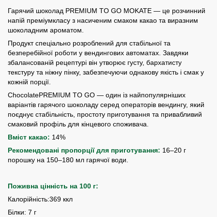
Гарячий шоколад PREMIUM TO GO MOKATE — це розчинний
напій преміумкласу з насиченим смаком какао та виразним
шоколадним ароматом.
Продукт спеціально розроблений для стабільної та
безперебійної роботи у вендингових автоматах. Завдяки
збалансованій рецептурі він утворює густу, бархатисту
текстуру та ніжну пінку, забезпечуючи однакову якість і смак у
кожній порції.
ChocolatePREMIUM TO GO — один із найпопулярніших
варіантів гарячого шоколаду серед операторів вендингу, який
поєднує стабільність, простоту приготування та привабливий
смаковий профіль для кінцевого споживача.
Вміст какао:
14%
Рекомендовані пропорції для приготування:
16–20 г
порошку на 150–180 мл гарячої води.
Поживна цінність на 100 г:
Калорійність:369 ккл
Білки: 7 г