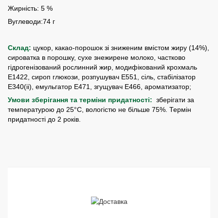
Жирність: 5 %
Вуглеводи:74 г
Склад:
цукор, какао-порошок зі зниженим вмістом жиру (14%),
сироватка в порошку, сухе знежирене молоко, частково
гідрогенізований рослинний жир, модифікований крохмаль
E1422, сироп глюкози, розпушувач E551, сіль, стабілізатор
E340(ii), емульгатор E471, згущувач E466, ароматизатор;
Умови зберігання та терміни придатності:
зберігати за
температурою до 25°C, вологістю не більше 75%. Термін
придатності до 2 років.