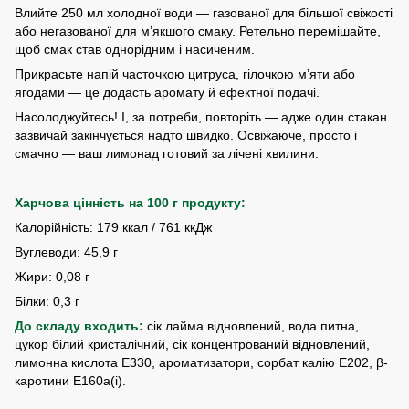
Влийте 250 мл холодної води — газованої для більшої свіжості
або негазованої для м’якшого смаку. Ретельно перемішайте,
щоб смак став однорідним і насиченим.
Прикрасьте напій часточкою цитруса, гілочкою м’яти або
ягодами — це додасть аромату й ефектної подачі.
Насолоджуйтесь! І, за потреби, повторіть — адже один стакан
зазвичай закінчується надто швидко. Освіжаюче, просто і
смачно — ваш лимонад готовий за лічені хвилини.
Харчова цінність на 100 г продукту:
Калорійність: 179 ккал / 761 ккДж
Вуглеводи: 45,9 г
Жири: 0,08 г
Білки: 0,3 г
До складу входить:
сік лайма відновлений, вода питна,
цукор білий кристалічний, сік концентрований відновлений,
лимонна кислота E330, ароматизатори, сорбат калію E202, β-
каротини E160a(i).