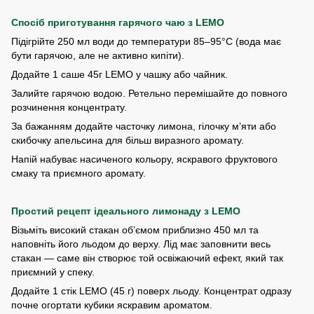
Спосіб приготування гарячого чаю
з LEMO
Підігрійте 250 мл води до температури 85–95°C (вода має
бути гарячою, але не активно кипіти).
Додайте 1 саше 45г LEMO у чашку або чайник.
Залийте гарячою водою. Ретельно перемішайте до повного
розчинення концентрату.
За бажанням додайте часточку лимона, гілочку м’яти або
скибочку апельсина для більш виразного аромату.
Напій набуває насиченого кольору, яскравого фруктового
смаку та приємного аромату.
Простий рецепт ідеального лимонаду з LEMO
Візьміть високий стакан об’ємом приблизно 450 мл та
наповніть його льодом до верху. Лід має заповнити весь
стакан — саме він створює той освіжаючий ефект, який так
приємний у спеку.
Додайте 1 стік LEMO (45 г) поверх льоду. Концентрат одразу
почне огортати кубики яскравим ароматом.