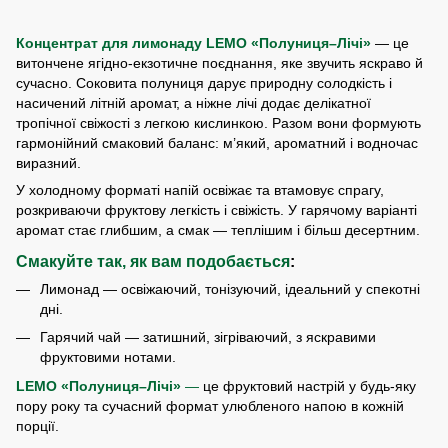
Концентрат для лимонаду LEMO «Полуниця–Лічі»
— це
витончене ягідно-екзотичне поєднання, яке звучить яскраво й
сучасно. Соковита полуниця дарує природну солодкість і
насичений літній аромат, а ніжне лічі додає делікатної
тропічної свіжості з легкою кислинкою. Разом вони формують
гармонійний смаковий баланс: м’який, ароматний і водночас
виразний.
У холодному форматі напій освіжає та втамовує спрагу,
розкриваючи фруктову легкість і свіжість. У гарячому варіанті
аромат стає глибшим, а смак — теплішим і більш десертним.
Смакуйте так, як вам подобається
:
Лимонад — освіжаючий, тонізуючий, ідеальний у спекотні
дні.
Гарячий чай — затишний, зігріваючий, з яскравими
фруктовими нотами.
LEMO «Полуниця–Лічі»
—
це фруктовий настрій у будь-яку
пору року та сучасний формат улюбленого напою в кожній
порції.