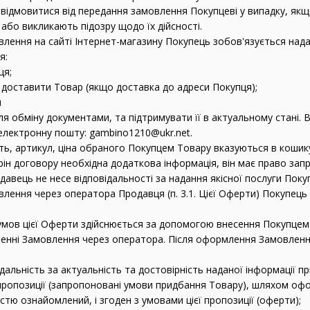
 відмовитися від передання замовлення Покупцеві у випадку, якщ
або викликають підозру щодо їх дійсності.
влення на сайті Інтернет-магазину Покупець зобов'язується над
я:
ця;
ід доставити Товар (якщо доставка до адреси Покупця);
н
ля обміну документами, та підтримувати її в актуальному стані.
електронну пошту: gambino1210@ukr.net.
ість, артикул, ціна обраного Покупцем Товару вказуються в кошик
орін договору необхідна додаткова інформація, він має право запро
авець не несе відповідальності за надання якісної послуги Покуп
лення через оператора Продавця (п. 3.1. Цієї Оферти) Покупець з
умов цієї Оферти здійснюється за допомогою внесення Покупцем в
енні Замовлення через оператора. Після оформлення Замовленн
ідальність за актуальність та достовірність наданої інформації 
пропозиції (запропоновані умови придбання Товару), шляхом оф
істю ознайомлений, і згоден з умовами цієї пропозиції (оферти);