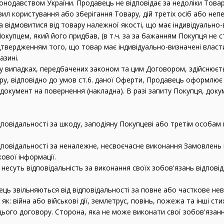
нодавством України. Продавець не відповідає за недоліки Товару
л користування або зберігання Товару, дій третіх осіб або неп
ва відмовитися від товару належної якості, що має індивідуальн
купцем, який його придбав, (в т.ч. за за бажанням Покупця не ст
дтвердженням того, що товар має індивідуально-визначені властив
азині.
 у випадках, передбачених законом та цим Договором, здійснюєть
ару, відповідно до умов ст.6. даної Оферти, Продавець оформлює
 документ на повернення (накладна). В разі запиту Покупця, до
ідповідальності за шкоду, заподіяну Покупцеві або третім особа
ідповідальності за неналежне, несвоєчасне виконання Замовлень 
ової інформації.
ь несуть відповідальність за виконання своїх зобов'язань відпов
ець звільняються від відповідальності за повне або часткове не
: війна або військові дії, землетрус, повінь, пожежа та інші сти
цього договору. Сторона, яка не може виконати свої зобов'язанн