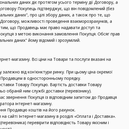
сональних даних діє протягом усього терміну дії Договору, а
договору Покупець підтверджує, що він повідомлений (без
ьних даних", про цілі збору даних, а також про те, що
Договору, можливості проведення взаєморозрахунків, а
з тим, що Продавець має право надавати доступ та
Покупця з метою виконання замовлення Покупця. Обсяг прав
альних даних" йому відомий і зрозумілий.
рнет-магазину. Всі ціни на Товари та послуги вказані на
 залежно від кон'юнктури ринку. При цьому ціна окремої
на Продавцем в односторонньому порядку.
 доставки Товару Покупцю. Вартість доставки Товару
ьо обраній ним службі доставки (перевізнику).
час звернення Покупця із відповідним запитом до Продавця
ратора інтернет-магазину.
ння Продавцю коштів на його рахунок.
а сайті Інтернет-магазину в розділі «Оплата і Доставка».
перевізника) перевірити відповідність Товару якісним і
ності).