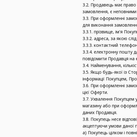
3.2. Продавець має право
замовлення, є неповними 
3.3. При оформленні замо
для виконання замовленн
3.3.1. прізвище, ім'я Покуп
3.3.2. адреса, за якою сл
3.3.3. контактний телефо
3.3.4. електронну пошту д
повідомити Продавця на 
3.4. Найменування, кільк
3.5. Якщо будь-якої із Ст
інформації Покупцем, Прод
3.6. При оформленні замов
цієї Оферти.
3.7. Ухвалення Покупцем 
магазину або при оформл
даних Продавця.
3.8. Покупець несе відпов
акцептуючи умови даної 
а) Покупець цілком і повн