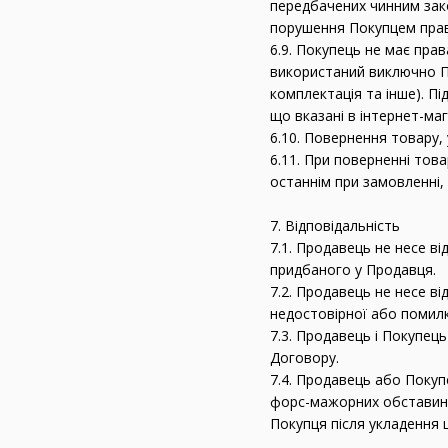
передбачених чинним зако
порушення Покупцем прави
6.9. Покупець не має пра
використаний виключно По
комплектація та інше). Пі
що вказані в інтернет-маг
6.10. Повернення товару,
6.11. При поверненні тов
останнім при замовленні,
7. Відповідальність
7.1. Продавець не несе в
придбаного у Продавця.
7.2. Продавець не несе в
недостовірної або помилк
7.3. Продавець і Покупец
Договору.
7.4. Продавець або Покуп
форс-мажорних обставин як
Покупця після укладення 