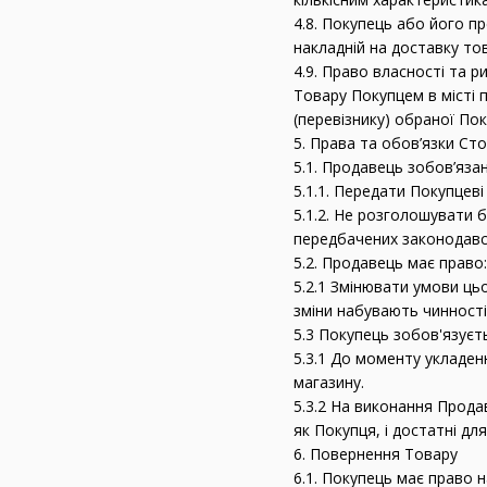
4.8. Покупець або його п
накладній на доставку тов
4.9. Право власності та
Товару Покупцем в місті 
(перевізнику) обраної По
5. Права та обов’язки Сто
5.1. Продавець зобов’язан
5.1.1. Передати Покупцев
5.1.2. Не розголошувати б
передбачених законодавс
5.2. Продавець має право:
5.2.1 Змінювати умови ць
зміни набувають чинності 
5.3 Покупець зобов'язуєт
5.3.1 До моменту укладен
магазину.
5.3.2 На виконання Прода
як Покупця, і достатні д
6. Повернення Товару
6.1. Покупець має право