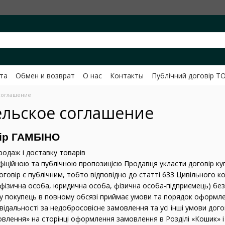
та
Обмен и возврат
О нас
Контакты
Публічний договір Т
вченко
соглашение
ельское соглашение
вір ГАМБІНО
родаж і доставку товарів
фіційною та публічною пропозицією Продавця укласти договір куп
й договір є публічним, тобто відповідно до статті 633 Цивільного 
 (фізична особа, юридична особа, фізична особа-підприємець) б
у покупець в повному обсязі приймає умови та порядок оформле
відальності за недобросовісне замовлення та усі інші умови до
овлення» на сторінці оформлення замовлення в Розділі «Кошик» 