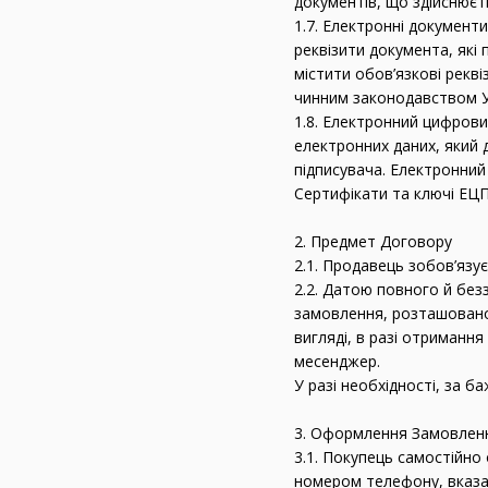
документів, що здійснюєт
1.7. Електронні документ
реквізити документа, які
містити обов’язкові рекв
чинним законодавством У
1.8. Електронний цифрови
електронних даних, який д
підписувача. Електронни
Сертифікати та ключі ЕЦП
2. Предмет Договору
2.1. Продавець зобов’язу
2.2. Датою повного й бе
замовлення, розташовано
вигляді, в разі отриманн
месенджер.
У разі необхідності, за 
3. Оформлення Замовлен
3.1. Покупець самостійн
номером телефону, вказан