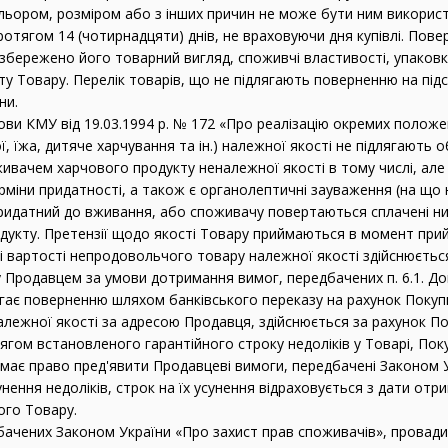
льором, розміром або з інших причин не може бути ним викорис
ротягом 14 (чотирнадцяти) днів, не враховуючи дня купівлі. Пов
збережено його товарний вигляд, споживчі властивості, упаковк
у Товару. Перелік товарів, що не підлягають поверненню на під
ни.
нови КМУ від 19.03.1994 р. № 172 «Про реалізацію окремих полож
, їжа, дитяче харчування та ін.) належної якості не підлягають 
живачем харчового продукту неналежної якості в тому числі, але 
рміни придатності, а також є органолептичні зауваження (на що н
придатний до вживання, або споживачу повертаються сплачені ни
дукту. Претензії щодо якості Товару приймаються в момент при
і вартості непродовольчого товару належної якості здійснюєтьс
 Продавцем за умови дотримання вимог, передбачених п. 6.1. До
лягає поверненню шляхом банківського переказу на рахунок Покуп
алежної якості за адресою Продавця, здійснюється за рахунок П
отягом встановленого гарантійного строку недоліків у Товарі, По
має право пред'явити Продавцеві вимоги, передбачені Законом У
нення недоліків, строк на їх усунення відраховується з дати о
ого Товару.
дбачених Законом України «Про захист прав споживачів», прова