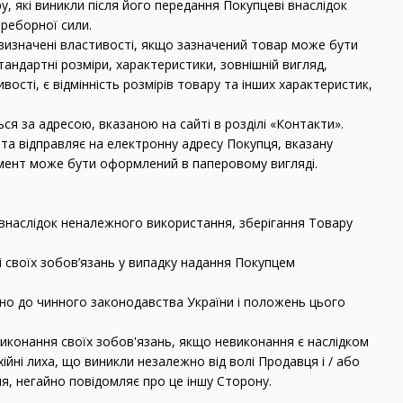
, які виникли після його передання Покупцеві внаслідок
ереборної сили.
о-визначені властивості, якщо зазначений товар може бути
андартні розміри, характеристики, зовнішній вигляд,
ості, є відмінність розмірів товару та інших характеристик,
ся за адресою, вказаною на сайті в розділі «Контакти».
 та відправляє на електронну адресу Покупця, вказану
кумент може бути оформлений в паперовому вигляді.
м внаслідок неналежного використання, зберігання Товару
і своїх зобов’язань у випадку надання Покупцем
ідно до чинного законодавства України і положень цього
виконання своїх зобов'язань, якщо невиконання є наслідком
хійні лиха, що виникли незалежно від волі Продавця і / або
я, негайно повідомляє про це іншу Сторону.