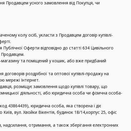
ння Продавцем усного замовлення від Покупця, чи
аченому колу осіб, укласти з Продавцем договір купівлі-
ферті.
я Публічної Оферти відповідно до статті 634 Цивільного
х Продавцем.
ет-магазину та поміщений у кошик, або вже придбаний
ня договорів роздрібної та оптової купівлі-продажу на
ю мережі Інтернет.
родавця, розміщує замовлення щодо купівлі товару, що
иємницької діяльності, або юридична особа чи фізична особа-
од 43864439), юридична особа, яка створена і діє
 Київ, вул. Хвойки Вікентія, будинок 18/14,корпус 25, офіс
я, надсилання, отримання, а також зберігання електронних