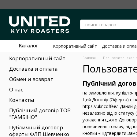
Перейти к основному контенту
Корпоративный сайт
Доставка и опла
Каталог
Публичный договор оферты ФЛП Ше
Корпоративный сайт
Главная
Пользовательское 
Пользоват
Доставка и оплата
Обмен и возврат
Публічний дого
О нас
на замовлення, купівлю-п
Контакты
Цей Договір (Оферта) є о
https://ukr.coffee/. Дани
Публічний договір ТОВ
незалежно від їх статусу
"ГАМБІНО"
укладення цього Договор
повернення товару, відпо
Публичный договор
кнопки «Підтвердити Зам
оферты ФЛП Шевченко