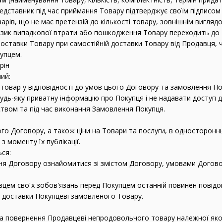
редставник під час приймання Товару підтверджує своїм підписом
арів, що не має претензій до кількості товару, зовнішнім вигляд
 ризик випадкової втрати або пошкодження Товару переходить д
поставки Товару при самостійній доставки Товару від Продавця, 
купцем.
рін
ий:
і товар у відповідності до умов цього Договору та замовлення По
удь-яку приватну інформацію про Покупця і не надавати доступ до
твом та під час виконання Замовлення Покупця.
ого Договору, а також ціни на Товари та послуги, в одностороннь
з моменту їх публікації.
ься:
ня Договору ознайомитися зі змістом Договору, умовами Догово
вцем своїх зобов'язань перед Покупцем останній повинен повідом
ля доставки Покупцеві замовленого Товару.
 на повернення Продавцеві непродовольчого товару належної яко