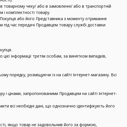
 в товарному чеку/ або в замовленні/ або в транспортній
ом і комплектності товару.
о Покупця або його Представника з моменту отримання
чи під час передачі Продавцем товару службі доставки
купця.
 цієї інформації третім особам, за винятком випадків,
ому порядку, розміщуючи їх на сайті Інтернет-магазину. Всі
ру і цінами, запропонованими Продавцем на сайті Інтернет-
ити всі необхідні дані, що однозначно ідентифікують його
сті, якщо товар не задовольнив його за формою,