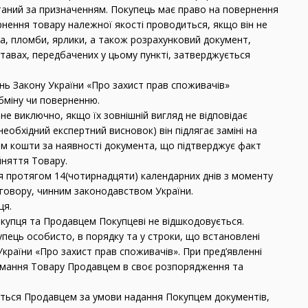
таний за призначенням. Покупець має право на повернення
ернення товару належної якості проводиться, якщо він не
а, пломби, ярлики, а також розрахунковий документ,
ставах, передбачених у цьому пункті, затверджується
ень Закону України «Про захист прав споживачів»
обміну чи поверненню.
не виключно, якщо їх зовнішній вигляд не відповідає
еобхідний експертний висновок) він підлягає заміні на
м кошти за наявності документа, що підтверджує факт
йняття Товару.
я протягом 14(чотирнадцяти) календарних днів з моменту
говору, чинним законодавством України.
ця.
окупця та Продавцем Покупцеві не відшкодовується.
купець особисто, в порядку та у строки, що встановлені
країни «Про захист прав споживачів». При пред’явленні
тримання Товару Продавцем в своє розпорядження та
диться Продавцем за умови надання Покупцем документів,