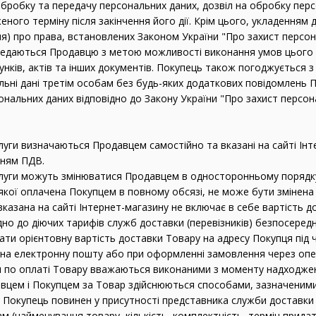
, обробку та передачу персональних даних, дозвіл на обробку пер
ого терміну після закінчення його дії. Крім цього, укладенням 
) про права, встановлених Законом України "Про захист персонал
ередаються Продавцю з метою можливості виконання умов цього 
нків, актів та інших документів. Покупець також погоджується 
льні дані третім особам без будь-яких додаткових повідомлень 
сональних даних відповідно до Закону України "Про захист персон
луги визначаються Продавцем самостійно та вказані на сайті Інте
нням ПДВ.
слуги можуть змінюватися Продавцем в односторонньому порядку
 якої оплачена Покупцем в повному обсязі, не може бути зміне
а вказана на сайті Інтернет-магазину не включає в себе вартість
дно до діючих тарифів служб доставки (перевізників) безпосередн
ати орієнтовну вартість доставки Товару на адресу Покупця під 
 на електронну пошту або при оформленні замовлення через опе
ця по оплаті Товару вважаються виконаними з моменту надходже
авцем і Покупцем за Товар здійснюються способами, зазначеними н
у Покупець повинен у присутності представника служби доставки (
м (найменування товару, кількість, комплектність, термін придат