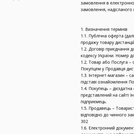
замовлення в електронном
замовлення, надісланого
1. Визначення термінів
1.1. Публічна оферта (дал
продажу товару дистанцій
1.2. Договір приєднання 
кодексу України. Номер д
1.2. Товар або Послуга –
Покупцем у Продавця дис
1.3. Інтернет-магазин – с
підставі ознайомлення П
1.4. Покупець – дієздатн
представлений на сайті Ін
підприємець.
1.5. Продавець – Товарис
відповідно до чинного зак
302
1.6. Електронний докумен