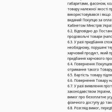
габаритами, фасоном, ко
товару належної якості п
використовувався і якщо 
виданий Покупцю за оплат
Кабінетом Міністрів Украї
6.2. Відповідно до Поста
продовольчі товари (напої
6.3. У разі придбання спо
необхідному, порушені те
харчовий продукт, який 
придбання харчового про
6.4. Повернення Покупцев
отримання такого Товару
6.5. Вартість товару під
6.6. Повернення Товару н
6.7. У разі виявлення пр
законодавством України, 
вимог про безоплатне усу
фізичного доступу до так
6.8. Розгляд вимог, пере