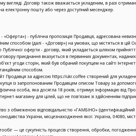
у вигляді. Договір також вважається укладеним, в разі отрима
 на електронну пошту або через доступний месенджер.
і - «Оферта») - публічна пропозиція Продавця, адресована невизн
ним способом (далі - «Договір») на умовах, що містяться в цій О
до Публічної оферти - договір, який укладається шляхом прийнятт
оговору приєднання вказується в первинних документах, надани
 об'єкт угоди сторін, який був обраний покупцем на сайті Інтерн
танційним способом.
айт Продавця за адресою https://ukr.coffee створений для укладен
окупця із запропонованим Продавцем описом Товару за допомого
а фізична особа, яка досягла 18 років, отримує інформацію від П
тернет-магазину для цілей, що не пов'язані зі здійсненням підпр
тво з обмеженою відповідальністю «ГАМБІНО» (ідентифікаційний к
онодавства України, місцезнаходження якої: Україна, 04080, місто
тообіг — це сукупність процесів створення, обробки, погодженн