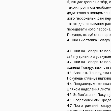
б) він дає дозвіл на збір
також протягом необмежен
додаткового повідомлення
його персональні дані п
також для отримання раху
передавати його персона
Покупця, як суб'єкта пер
4. Ціна і Доставка Товару
4.1 Ціни на Товари та пос
сайті у гривнях з урахува
4.2 Ціни на Товари та по
одиниці Товару, вартість
4.3. Вартість Товару, як
Покупець сплачує відпові
4.4. Продавець може вказ
шляхом надіслання листа
4.5. Зобов'язання Покуп
4.6. Розрахунки між Прод
4.7. При отриманні товар
кількісним характеристика