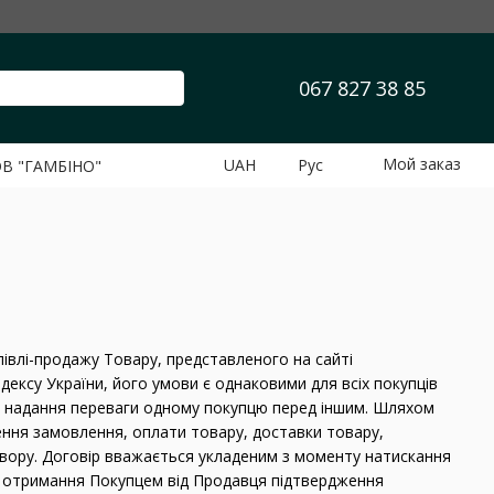
067 827 38 85
Мой заказ
UAH
Рус
ОВ "ГАМБІНО"
івлі-продажу Товару, представленого на сайті
кодексу України, його умови є однаковими для всіх покупців
ез надання переваги одному покупцю перед іншим. Шляхом
ння замовлення, оплати товару, доставки товару,
говору. Договір вважається укладеним з моменту натискання
і отримання Покупцем від Продавця підтвердження