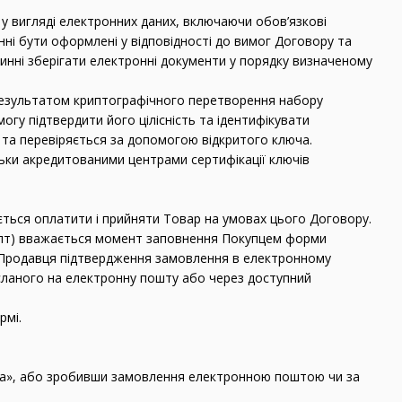
 у вигляді електронних даних, включаючи обов’язкові
ні бути оформлені у відповідності до вимог Договору та
винні зберігати електронні документи у порядку визначеному
 результатом криптографічного перетворення набору
огу підтвердити його цілісність та ідентифікувати
та перевіряється за допомогою відкритого ключа.
льки акредитованими центрами сертифікації ключів
ється оплатити і прийняти Товар на умовах цього Договору.
епт) вважається момент заповнення Покупцем форми
д Продавця підтвердження замовлення в електронному
ісланого на електронну пошту або через доступний
рмі.
ка», або зробивши замовлення електронною поштою чи за