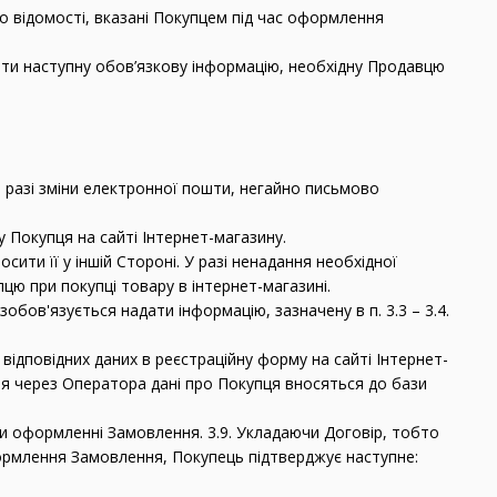
о відомості, вказані Покупцем під час оформлення
ати наступну обов’язкову інформацію, необхідну Продавцю
 В разі зміни електронної пошти, негайно письмово
у Покупця на сайті Інтернет-магазину.
сити її у іншій Стороні. У разі ненадання необхідної
цю при покупці товару в інтернет-магазині.
обов'язується надати інформацію, зазначену в п. 3.3 – 3.4.
ідповідних даних в реєстраційну форму на сайті Інтернет-
я через Оператора дані про Покупця вносяться до бази
при оформленні Замовлення. 3.9. Укладаючи Договір, тобто
ормлення Замовлення, Покупець підтверджує наступне: