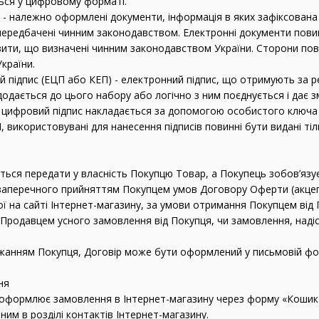
ься у цифровому форматі.
и - належно оформлені документи, інформація в яких зафіксована
 передбачені чинним законодавством. Електронні документи повин
ізити, що визначені чинним законодавством України. Сторони по
країни.
й підпис (ЕЦП або КЕП) - електронний підпис, що отримують за
одається до цього набору або логічно з ним поєднується і дає зм
й цифровий підпис накладається за допомогою особистого ключа 
, використовувані для нанесення підписів повинні бути видані ті
ється передати у власність Покупцю Товар, а Покупець зобов’язу
ззаперечного прийняттям Покупцем умов Договору Оферти (акц
ї на сайті Інтернет-магазину, за умови отримання Покупцем ві
я Продавцем усного замовлення від Покупця, чи замовлення, над
бажанням Покупця, Договір може бути оформлений у письмовій фо
ня
о оформлює замовлення в Інтернет-магазину через форму «Коши
им в розділі контактів Інтернет-магазину.