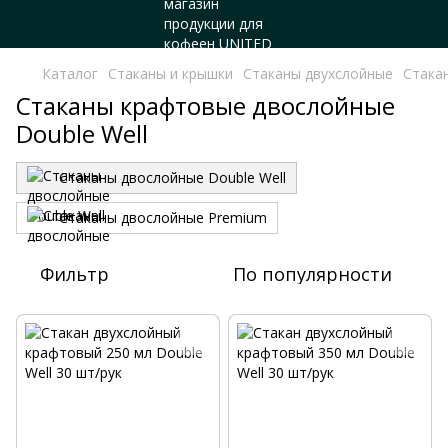
Каталог
Стаканы и крышки
Стаканы двухслойные
Стака
Стаканы крафтовые двослойные
Double Well
Стаканы двослойные Double Well
Стаканы двослойные Premium
Фильтр
По популярности