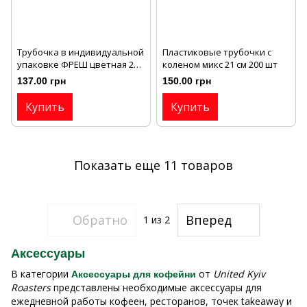
Трубочка в индивидуальной
Пластиковые трубочки с
упаковке ФРЕШ цветная 200
коленом микс 21 см 200 шт
шт/уп
137.00 грн
150.00 грн
Купить
Купить
Показать еще 11 товаров
Обратно
Вперед
1
из 2
Аксессуары
В категории
от
United Kyiv
Аксессуары для кофейни
Roasters
представлены необходимые аксессуары для
ежедневной работы кофеен, ресторанов, точек takeaway и