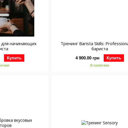
asic для начинающих
Тренинг Barista Skills: Profession
иста
бариста
Купить
4 900.00 грн
Купить
личии
В наличии