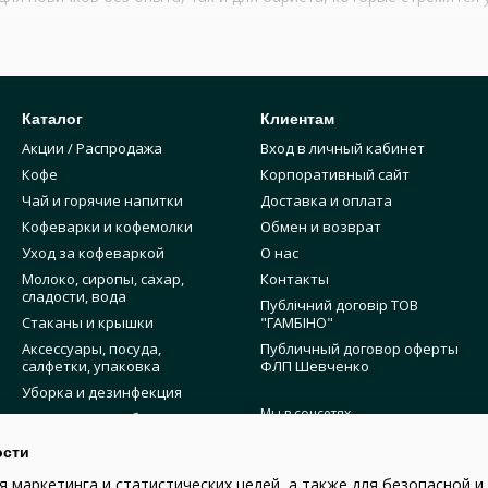
читесь:
иональной кофемашиной и кофемолкой;
Каталог
Клиентам
Акции / Распродажа
Вход в личный кабинет
ованный эспрессо;
Кофе
Корпоративный сайт
 молоко;
Чай и горячие напитки
Доставка и оплата
ие и авторские кофейные напитки;
Кофеварки и кофемолки
Обмен и возврат
Уход за кофеваркой
О нас
Молоко, сиропы, сахар,
Контакты
сорики и каппинга;
сладости, вода
Публічний договір ТОВ
очее место бариста;
Стаканы и крышки
"ГАМБІНО"
Аксессуары, посуда,
Публичный договор оферты
ту и ухаживать за оборудованием.
салфетки, упаковка
ФЛП Шевченко
Уборка и дезинфекция
Мы в соцсетях
Инвентарь для бариста
ния обучения
Курсы бариста
ости
та
Популярные сопутствующие
я маркетинга и статистических целей, а также для безопасной 