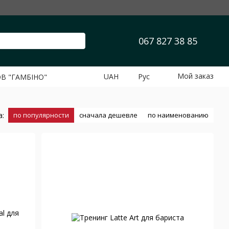
067 827 38 85
Мой заказ
UAH
Рус
ОВ "ГАМБІНО"
а:
по популярности
сначала дешевле
по наименованию