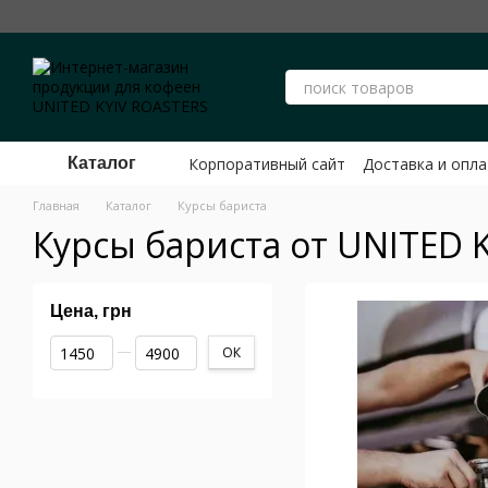
Перейти к основному контенту
Корпоративный сайт
Доставка и опла
Каталог
Публичный договор оферты ФЛП Ше
Главная
Каталог
Курсы бариста
Курсы бариста от UNITED 
Цена, грн
От Цена, грн
До Цена, грн
ОК