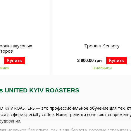
ровка вкусовых
Тренинг Sensory
пторов
Купить
3 900.00 грн
Купить
личии
В наличии
 в UNITED KYIV ROASTERS
D KYIV ROASTERS — это профессиональное обучение для тех, кт
ься в сфере specialty coffee. Наши тренинги сочетают современ
удовании.
для новичков без опыта, так и для бариста, которые стремятся 