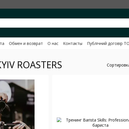
та
Обмен и возврат
О нас
Контакты
Публічний договір Т
вченко
KYIV ROASTERS
Сортировк