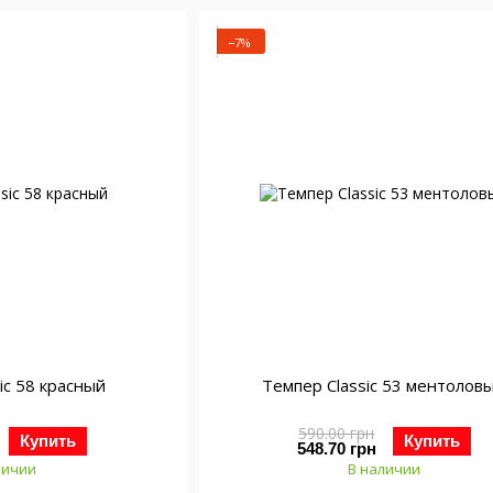
−7%
ic 58 красный
Темпер Classic 53 ментолов
590.00 грн
Купить
Купить
548.70 грн
личии
В наличии