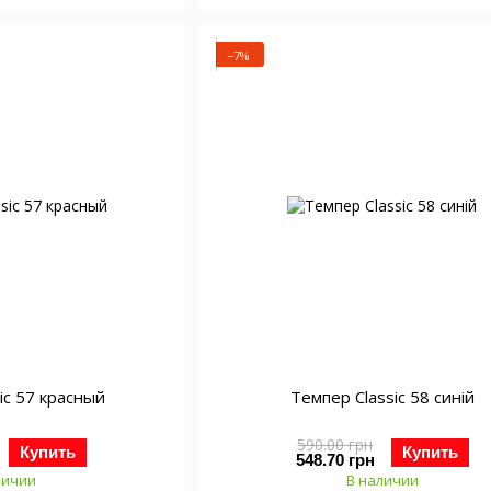
−7%
ic 57 красный
Темпер Classic 58 синій
590.00 грн
Купить
Купить
548.70 грн
личии
В наличии