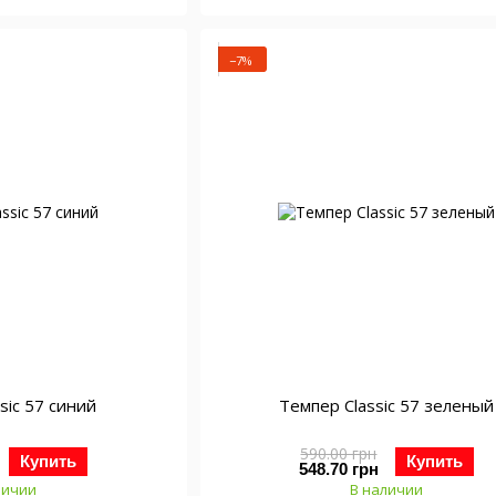
−7%
sic 57 синий
Темпер Classic 57 зеленый
590.00 грн
Купить
Купить
548.70 грн
личии
В наличии