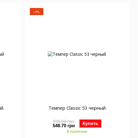
−7%
ый
Темпер Classic 53 черный
590.00 грн
Купить
548.70 грн
В наличии