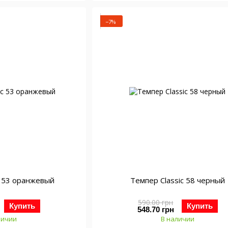
−7%
c 53 оранжевый
Темпер Classic 58 черный
590.00 грн
Купить
Купить
548.70 грн
личии
В наличии