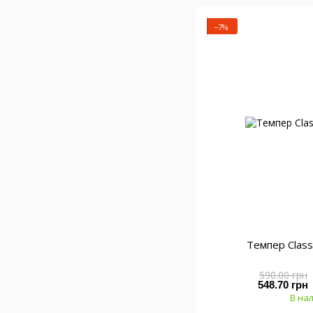
−7%
Темпер Class
590.00 грн
548.70 грн
В на