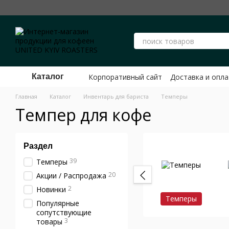
Перейти к основному контенту
Корпоративный сайт
Доставка и опла
Каталог
Публичный договор оферты ФЛП Ше
Главная
Каталог
Инвентарь для бариста
Темперы
Темпер для кофе
Раздел
39
Темперы
20
Акции / Распродажа
2
Новинки
Темперы
Популярные
сопутствующие
3
товары