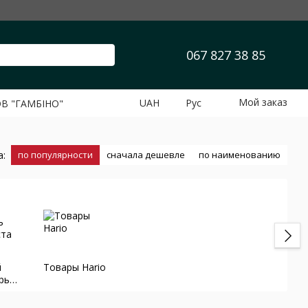
067 827 38 85
Мой заказ
UAH
Рус
ОВ "ГАМБІНО"
а:
по популярности
сначала дешевле
по наименованию
й
Товары Hario
рь
ста