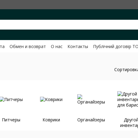
та
Обмен и возврат
О нас
Контакты
Публічний договір Т
вченко
Сортировк
Питчеры
Коврики
Органайзеры
Друго
инвента
для бари