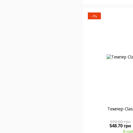
−7%
Темпер Clas
590.00 грн
548.70 грн
В на