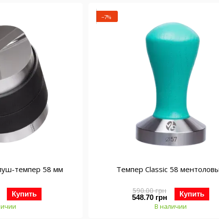
−7%
пуш-темпер 58 мм
Темпер Classic 58 ментолов
590.00 грн
Купить
Купить
548.70 грн
личии
В наличии