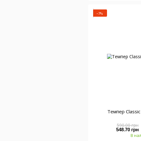
−7%
Темпер Classi
590.00 грн
548.70 грн
В на