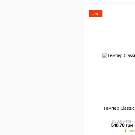
−7%
Темпер Classi
590.00 грн
548.70 грн
В на