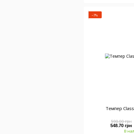
−7%
Темпер Class
590.00 грн
548.70 грн
В на