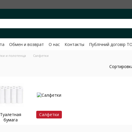
та
Обмен и возврат
О нас
Контакты
Публічний договір Т
вченко
тки и полотенца
Салфетки
Сортировк
Туалетная
Салфетки
бумага