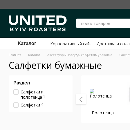
Перейти к основному контенту
Корпоративный сайт
Доставка и опла
Каталог
Публичный договор оферты ФЛП Ше
Главная
Каталог
Аксессуары, посуда, салфетки, упаковка
Салфе
Салфетки бумажные
Раздел
Салфетки и
1
полотенца
4
Салфетки
Полотенца