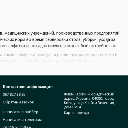
, медицинских учреждений, производственных предприятий
еских норм во время сервировки стола, уборки, ухода за
пов салфетки легко адаптируются под любые потребности.
а также салфетки-вкладыши различных размеров, цветов и
, обладают высокой впитывающей способностью,
я доступны большие упаковки, обеспечивающие
Контактная информация
067 827 38 85
Фактический и юридический
адрес: Украина, 04080, город
Обратный звонок
Киев, улица Хвойки Викентия,
дом 18/14
Написати в вайбер
Карта проезда
Написати в телеграм
info@ukr.coffee