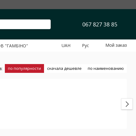
067 827 38 85
Мой заказ
UAH
Рус
ОВ "ГАМБІНО"
а:
по популярности
сначала дешевле
по наименованию