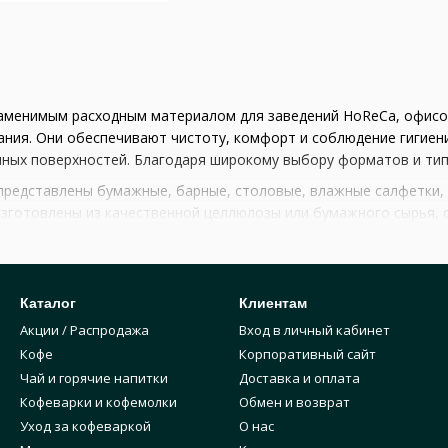
аменимым расходным материалом для заведений HoReCa, офисов
ния. Они обеспечивают чистоту, комфорт и соблюдение гигиенич
чных поверхностей. Благодаря широкому выбору форматов и ти
представлены бумажные, барные, столовые, влажные салфетки, 
 изготовлены из качественной целлюлозы или бумажного сырья
ю и приятной текстурой. Для профессионального использовани
добство хранения.
ьзуются:
Каталог
Клиентам
ов;
Акции / Распродажа
Вход в личный кабинет
 время еды;
Кофе
Корпоративный сайт
ми поверхностями;
Чай и горячие напитки
Доставка и оплата
Кофеварки и кофемолки
Обмен и возврат
ия загрязнений;
Уход за кофеваркой
О нас
 кофейнях, гостиницах, офисах, медицинских учреждениях и дома.