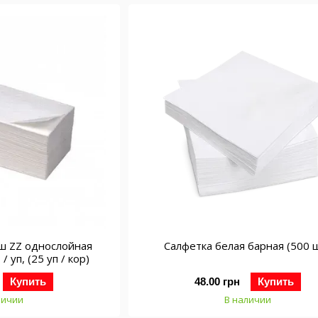
ш ZZ однослойная
Салфетка белая барная (500 
/ уп, (25 уп / кор)
Купить
48.00 грн
Купить
личии
В наличии