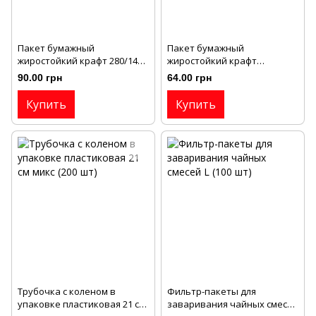
Пакет бумажный
Пакет бумажный
жиростойкий крафт 280/140 /
жиростойкий крафт
50 (100 шт /уп)
210/100/40 (100 шт / уп)
90.00 грн
64.00 грн
Купить
Купить
Трубочка с коленом в
Фильтр-пакеты для
упаковке пластиковая 21 см
заваривания чайных смесей