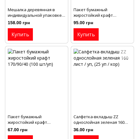
Мешалка деревянная в
Пакет бумажный
индивидуальной упаковке
жиростойкий крафт
для напитков 14см/5,5мм
310/170/60 (100шт)
158.00 грн
95.00 грн
Картон (500 шт)
Купить
Купить
Пакет бумажный
Салфетка-вкладыш ZZ
жиростойкий крафт
однослойная зеленая 160
170/90/40 (100 шт/уп)
лист / уп, (25 уп / кор)
67.00 грн
36.00 грн