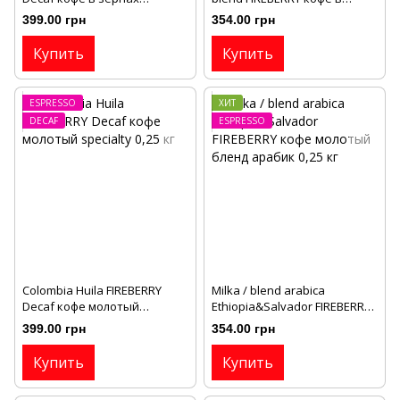
specialty 0,25 кг
зёрнах specialty 0,25 кг
399.00 грн
354.00 грн
Купить
Купить
ESPRESSO
ХИТ
DECAF
ESPRESSO
Сolombia Huila FIREBERRY
Milka / blend arabica
Decaf кофе молотый
Ethiopia&Salvador FIREBERRY
specialty 0,25 кг
кофе молотый бленд арабик
399.00 грн
354.00 грн
0,25 кг
Купить
Купить