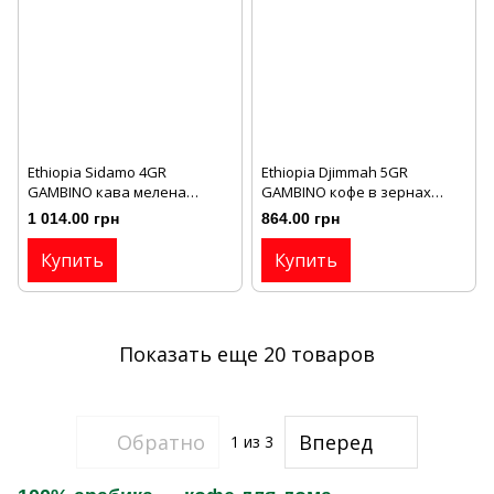
Ethiopia Sidamo 4GR
Ethiopia Djimmah 5GR
GAMBINO кава мелена
GAMBINO кофе в зернах
моносорт 1 кг
моносорт 1 кг
1 014.00 грн
864.00 грн
Купить
Купить
Показать еще 20 товаров
Обратно
Вперед
1
из 3