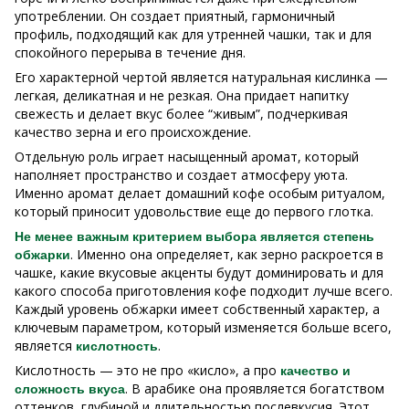
употреблении. Он создает приятный, гармоничный
профиль, подходящий как для утренней чашки, так и для
спокойного перерыва в течение дня.
Его характерной чертой является натуральная кислинка —
легкая, деликатная и не резкая. Она придает напитку
свежесть и делает вкус более “живым”, подчеркивая
качество зерна и его происхождение.
Отдельную роль играет насыщенный аромат, который
наполняет пространство и создает атмосферу уюта.
Именно аромат делает домашний кофе особым ритуалом,
который приносит удовольствие еще до первого глотка.
Не менее важным критерием выбора является степень
. Именно она определяет, как зерно раскроется в
обжарки
чашке, какие вкусовые акценты будут доминировать и для
какого способа приготовления кофе подходит лучше всего.
Каждый уровень обжарки имеет собственный характер, а
ключевым параметром, который изменяется больше всего,
является
.
кислотность
Кислотность — это не про «кисло», а про
качество и
. В арабике она проявляется богатством
сложность вкуса
оттенков, глубиной и длительностью послевкусия. Этот