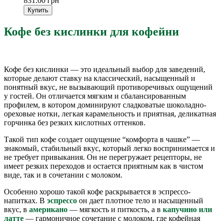
831.00 грн
Купить
Кофе без кислинки для кофейни
Кофе без кислинки — это идеальный выбор для заведений,
которые делают ставку на классический, насыщенный и
понятный вкус, не вызывающий противоречивых ощущений
у гостей. Он отличается мягким и сбалансированным
профилем, в котором доминируют сладковатые шоколадно-
ореховые нотки, легкая карамельность и приятная, деликатная
горчинка без резких кислотных оттенков.
Такой тип кофе создает ощущение “комфорта в чашке” —
знакомый, стабильный вкус, который легко воспринимается и
не требует привыкания. Он не перегружает рецепторы, не
имеет резких переходов и остается приятным как в чистом
виде, так и в сочетании с молоком.
Особенно хорошо такой кофе раскрывается в эспрессо-
напитках. В
эспрессо
он дает плотное тело и насыщенный
вкус, в
американо
— мягкость и питкость, а в
капучино или
латте
— гармоничное сочетание с молоком, где кофейная