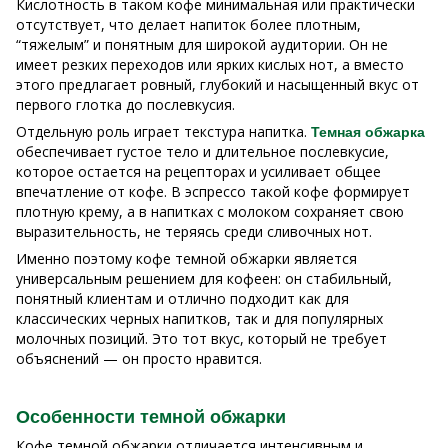
Кислотность в таком кофе минимальная или практически
отсутствует, что делает напиток более плотным,
“тяжелым” и понятным для широкой аудитории. Он не
имеет резких переходов или ярких кислых нот, а вместо
этого предлагает ровный, глубокий и насыщенный вкус от
первого глотка до послевкусия.
Отдельную роль играет текстура напитка.
Темная обжарка
обеспечивает густое тело и длительное послевкусие,
которое остается на рецепторах и усиливает общее
впечатление от кофе. В эспрессо такой кофе формирует
плотную крему, а в напитках с молоком сохраняет свою
выразительность, не теряясь среди сливочных нот.
Именно поэтому кофе темной обжарки является
универсальным решением для кофеен: он стабильный,
понятный клиентам и отлично подходит как для
классических черных напитков, так и для популярных
молочных позиций. Это тот вкус, который не требует
объяснений — он просто нравится.
Особенности темной обжарки
Кофе темной обжарки отличается интенсивным и