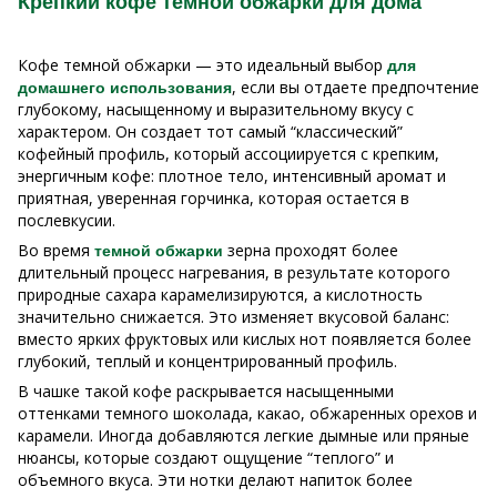
Крепкий кофе темной обжарки для дома
Кофе темной обжарки — это идеальный выбор
для
, если вы отдаете предпочтение
домашнего использования
глубокому, насыщенному и выразительному вкусу с
характером. Он создает тот самый “классический”
кофейный профиль, который ассоциируется с крепким,
энергичным кофе: плотное тело, интенсивный аромат и
приятная, уверенная горчинка, которая остается в
послевкусии.
Во время
зерна проходят более
темной обжарки
длительный процесс нагревания, в результате которого
природные сахара карамелизируются, а кислотность
значительно снижается. Это изменяет вкусовой баланс:
вместо ярких фруктовых или кислых нот появляется более
глубокий, теплый и концентрированный профиль.
В чашке такой кофе раскрывается насыщенными
оттенками темного шоколада, какао, обжаренных орехов и
карамели. Иногда добавляются легкие дымные или пряные
нюансы, которые создают ощущение “теплого” и
объемного вкуса. Эти нотки делают напиток более