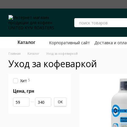
Перейти к основному контенту
Корпоративный сайт
Доставка и опла
Каталог
Публичный договор оферты ФЛП Ше
Главная
Каталог
Уход за кофеваркой
Уход за кофеваркой
5
Хит
Цена, грн
От Цена, грн
До Цена, грн
ОК