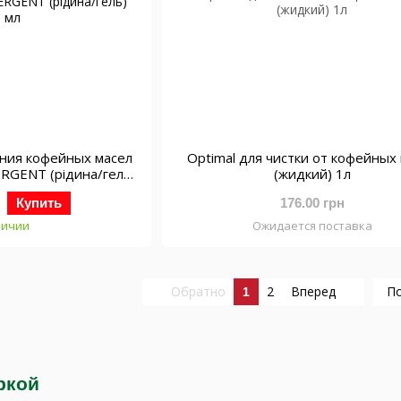
ения кофейных масел
Optimal для чистки от кофейных
TERGENT (рідина/гель)
(жидкий) 1л
0 мл
Купить
176.00 грн
личии
Ожидается поставка
Обратно
2
Вперед
По
1
ркой