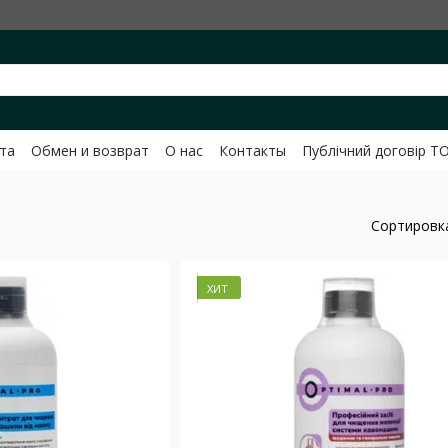
та
Обмен и возврат
О нас
Контакты
Публічний договір Т
вченко
Сортировк
ХИТ