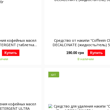
ения кофейных масел
Средство от накипи "Coffeein C
DETERGENT (таблетка
DECALCINATE (жидкость/гель) 
 170г
Купить
190.00 грн
Купить
личии
В наличии
ХИТ