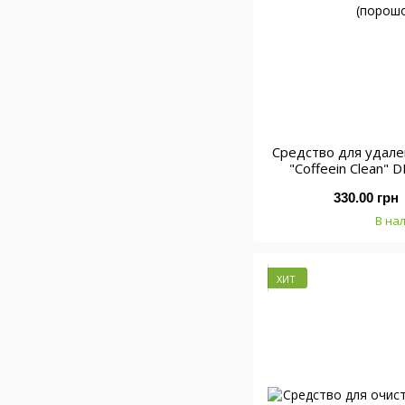
Средство для удал
"Coffeein Clean
(порошо
330.00 грн
В на
ХИТ