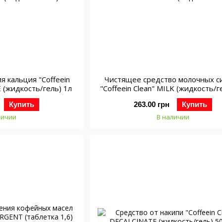
я кальция "Coffeein
Чистящее средство молочных с
 (жидкость/гель) 1л
"Coffeein Clean" MILK (жидкость/г
Купить
263.00 грн
Купить
личии
В наличии