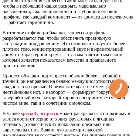
для приготовления эспрессо. Такой кофе создан для того,
чтобы в небольшой чашке раскрыть максимально
насыщенный, сбалансированный и глубокий вкусовой
профиль, где каждый компонент — от аромата до послевкусия
— работает гармонично.
В отличие от фильтр-обжарки, эспрессо-профиль
разрабатывается так, чтобы обеспечить правильную
экстракцию под давлением. Это позволяет получить более
плотное тело, концентрированный вкус и выразительный
аромат с характерной крема — густым золотистым слоем,
который является показателем качества и правильного
приготовления.
Процесс обжарки под эспрессо обычно более глубокий и
точный: он направлен на баланс между кислотностью,
сладостью и горечью. В результате кофе не имеет резких или
нестабильных нот, а наоборот — формирует “округлый”,
завершённый вкус, который хорошо воспринимается как в
чистом виде, так и в сочетании с молоком.
В чашке
specialty эспрессо
может раскрываться по-разному в
зависимости от зерна: от ярких фруктовых и ягодных
оттенков до классических шоколадно-ореховых или
карамельных нот. Важно, что даже при высокой
насыщенности вкус остаётся чистым, без лишней горечи или