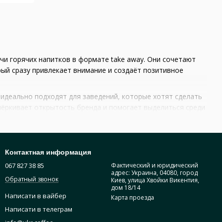
и горячих напитков в формате take away. Они сочетают
ый сразу привлекает внимание и создаёт позитивное
 идеально подходят для заведений, которые хотят сделать
чёркивает открытость бренда и помогает выделиться среди
кую функцию. Благодаря рельефному внешнему слою
ратуру напитка. При этом внешняя поверхность остаётся
Контактная информация
067 827 38 85
Фактический и юридический
и удобно держится в руке, что особенно важно для
адрес: Украина, 04080, город
Обратный звонок
Киев, улица Хвойки Викентия,
дом 18/14
), что упрощает обслуживание и помогает оптимизировать
Написати в вайбер
Карта проезда
Написати в телеграм
 не позволяет бумаге размокать, обеспечивая надёжность