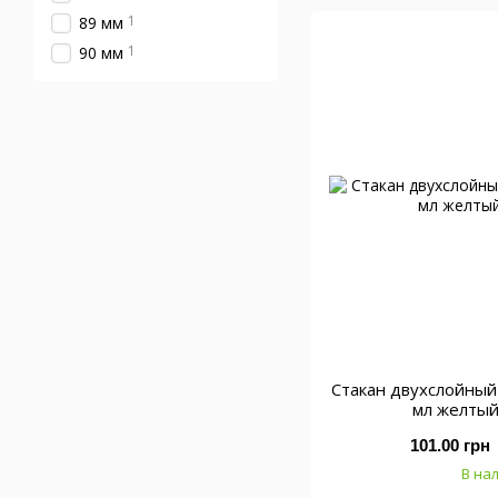
1
89 мм
1
90 мм
Стакан двухслойны
мл желтый
101.00 грн
В на