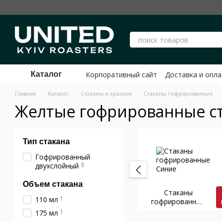
Перейти к основному контенту
Корпоративный сайт
Доставка и опла
Каталог
Публичный договор оферты ФЛП Ше
Главная
Каталог
Стаканы и крышки
Стаканы гофрированные
Желтые гофрированные с
Тип стакана
Гофрированный
8
двухслойный
Объем стакана
Стаканы
1
110 мл
гофрированные
Синие
1
175 мл