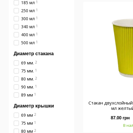
1
185 мл
1
250 мл
1
300 мл
1
340 мл
1
400 мл
1
500 мл
Диаметр стакана
2
69 мм.
1
75 мм.
2
80 мм.
1
90 мм.
1
89 мм
Стакан двухслойны
Диаметр крышки
мл желты
2
69 мм
87.00 грн
1
75 мм
В на
2
80 мм