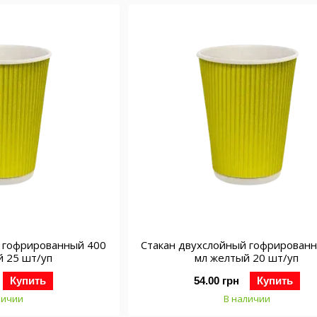
й гофрированный 400
Стакан двухслойный гофрирован
й 25 шт/уп
мл желтый 20 шт/уп
Купить
54.00 грн
Купить
личии
В наличии