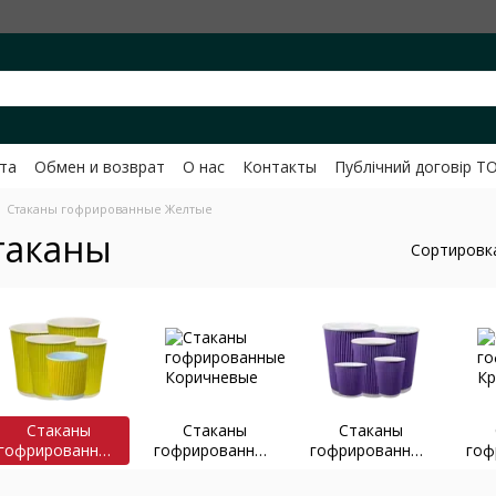
та
Обмен и возврат
О нас
Контакты
Публічний договір Т
вченко
Стаканы гофрированные Желтые
таканы
Сортировк
Стаканы
Стаканы
Стаканы
гофрированные
гофрированные
гофрированные
гоф
Желтые
Коричневые
Фиолетовые