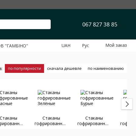
067 827 38 85
Мой заказ
UAH
Рус
ОВ "ГАМБІНО"
а:
по популярности
сначала дешевле
по наименованию
Стаканы
Стаканы
Стаканы
Ста
рированные
гофрированные
гофрированные
гофрир
Красные
Зелёные
Бурые
Че