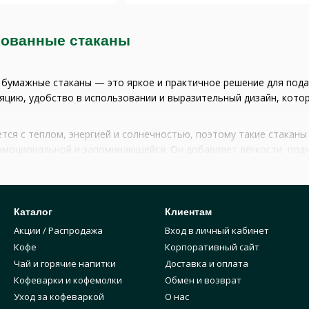
ованные стаканы
бумажные стаканы — это яркое и практичное решение для подач
цию, удобство в использовании и выразительный дизайн, котор
тся с теплом, энергией и солнечностью, поэтому такие стаканы
эмоциональной и запоминающейся. Он добавляет лёгкости, под
а стакана выполняет не только эстетическую, но и практичес
ая теплоизоляция, которая позволяет дольше сохранять темпе
Каталог
Клиентам
е при горячих напитках.
Акции / Распродажа
Вход в личный кабинет
также обеспечивает надёжное сцепление — стакан не скользит 
Кофе
Корпоративный сайт
Чай и горячие напитки
Доставка и оплата
ия позволяет использовать стаканы без термопоясов (холдеров
Кофеварки и кофемолки
Обмен и возврат
Уход за кофеваркой
О нас
 защитное ламинирование, которое предотвращает протекание и