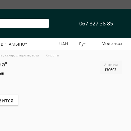
067 827 38 85
Мой заказ
UAH
Рус
ОВ "ГАМБІНО"
ы, сахар, сладости, вода
Сиропы
на"
Артикул
130603
ыв
вится