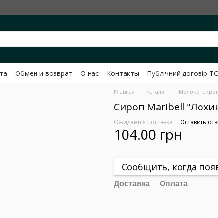
та
Обмен и возврат
О нас
Контакты
Публічний договір Т
вченко
Главная
Каталог
Молоко, сироп
Сироп Maribell "Лохи
Ожидается поставка
Оставить отз
104.00 грн
Сообщить, когда поя
Доставка
Оплата