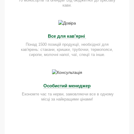
70 моносортів та блендів! Від бюджетної до specialty
кави.
Все для кав’ярні
Понад 1500 позицій продукції, необхідної для
кав'ярень: стакани, кришки, трубочки, термопояси,
сиропи, молочні напої, чаї, спеції та інше.
Особистий менеджер
Економте час та нерви, замовляючи все в одному
місці за найкращими цінами!