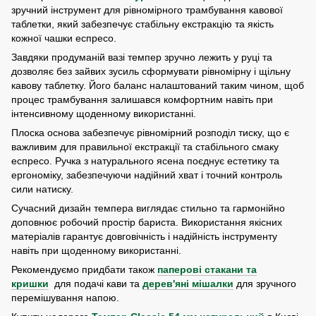
зручний інструмент для рівномірного трамбування кавової
таблетки, який забезпечує стабільну екстракцію та якість
кожної чашки еспресо.
Завдяки продуманій вазі темпер зручно лежить у руці та
дозволяє без зайвих зусиль сформувати рівномірну і щільну
кавову таблетку. Його баланс налаштований таким чином, щоб
процес трамбування залишався комфортним навіть при
інтенсивному щоденному використанні.
Плоска основа забезпечує рівномірний розподіл тиску, що є
важливим для правильної екстракції та стабільного смаку
еспресо. Ручка з натурального ясена поєднує естетику та
ергономіку, забезпечуючи надійний хват і точний контроль
сили натиску.
Сучасний дизайн темпера виглядає стильно та гармонійно
доповнює робочий простір бариста. Використання якісних
матеріалів гарантує довговічність і надійність інструменту
навіть при щоденному використанні.
Рекомендуємо придбати також
паперові стакани та
кришки
для подачі кави та
дерев'яні мішалки
для зручного
перемішування напою.