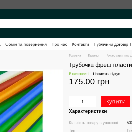
а
Обмін та повернення
Про нас
Контакти
Публічний договір
нко
Головна
Каталог
Аксесуари, посу
Трубочка фреш пластик
В наявності
Написати відгук
175.00 грн
Купити
Характеристики
Кількість товару в упаковці
50
Тип
Пр