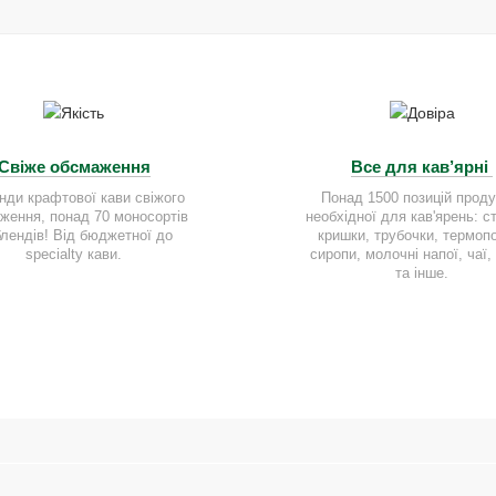
Свіже обсмаження
Все для кав’ярні
нди крафтової кави свіжого
Понад 1500 позицій продук
ження, понад 70 моносортів
необхідної для кав'ярень: с
блендів! Від бюджетної до
кришки, трубочки, термоп
specialty кави.
сиропи, молочні напої, чаї, 
та інше.