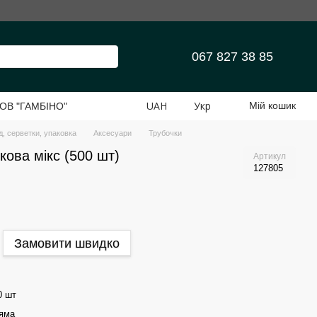
067 827 38 85
UAH
Укр
Мій кошик
 ТОВ "ГАМБІНО"
д, серветки, упаковка
Аксесуари
Трубочки
ова мікс (500 шт)
Артикул
127805
Замовити швидко
0 шт
яма