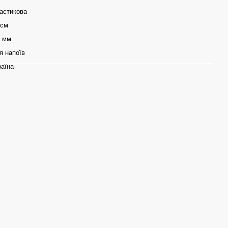
астикова
 см
8 мм
я напоїв
раїна