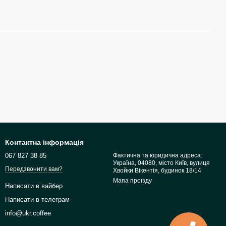
Контактна інформація
067 827 38 85
Фактична та юридична адреса:
Україна, 04080, місто Київ, вулиця
Передзвонити вам?
Хвойки Вікентія, будинок 18/14
Мапа проїзду
Написати в вайбер
Написати в телеграм
info@ukr.coffee