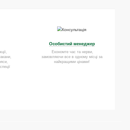
Особистий менеджер
ції,
Економте час та нерви,
такани,
замовляючи все в одному місці за
ояси,
найкращими цінами!
спеції