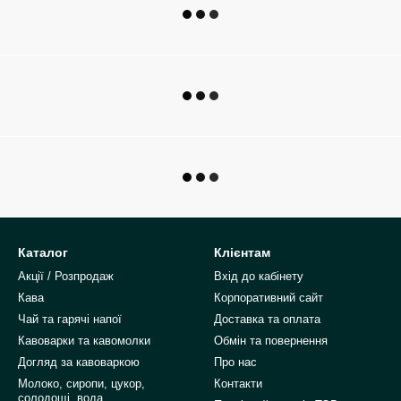
Каталог
Клієнтам
Акції / Розпродаж
Вхід до кабінету
Кава
Корпоративний сайт
Чай та гарячі напої
Доставка та оплата
Кавоварки та кавомолки
Обмін та повернення
Догляд за кавоваркою
Про нас
Молоко, сиропи, цукор,
Контакти
солодощі, вода