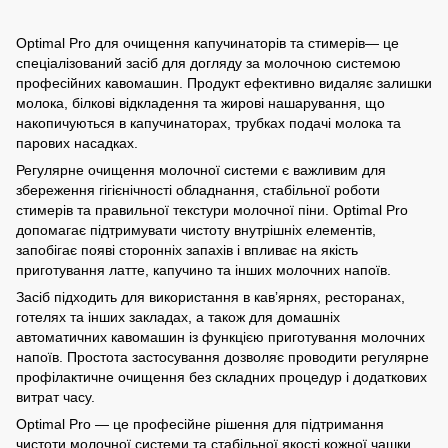
Optimal Pro для очищення капучинаторів та стимерів— це
спеціалізований засіб для догляду за молочною системою
професійних кавомашин. Продукт ефективно видаляє залишки
молока, білкові відкладення та жирові нашарування, що
накопичуються в капучинаторах, трубках подачі молока та
парових насадках.
Регулярне очищення молочної системи є важливим для
збереження гігієнічності обладнання, стабільної роботи
стимерів та правильної текстури молочної піни. Optimal Pro
допомагає підтримувати чистоту внутрішніх елементів,
запобігає появі сторонніх запахів і впливає на якість
приготування латте, капучино та інших молочних напоїв.
Засіб підходить для використання в кавʼярнях, ресторанах,
готелях та інших закладах, а також для домашніх
автоматичних кавомашин із функцією приготування молочних
напоїв. Простота застосування дозволяє проводити регулярне
профілактичне очищення без складних процедур і додаткових
витрат часу.
Optimal Pro — це професійне рішення для підтримання
чистоти молочної системи та стабільної якості кожної чашки