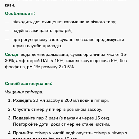
кави.
Особливості:
підходить для очищення кавомашини різного типу;
надійно захищають пристрій;
при регулярному застосуванні дозволяє продовжувати
термін служби приладів.
Склад
: вода демінералізована, суміш органічних кислот 15-
30%, амфотергій ПАТ 5-15%, комплексоутворююча 5%, без
фосфатів, pH 1% розчину 2±0.5%.
Спосіб застосування:
Чищення стімера:
Розведіть 20 мл засобу в 200 мл води в пітчері.
Опустіть стімер у пітчер із розчином засобу.
Подавайте пар 3 рази (з паузами через 15 сек).
Повторюйте доти, доки стімер не стане чистим.
Промийте стімер у чистій воді: опустіть стімер у пітчер з