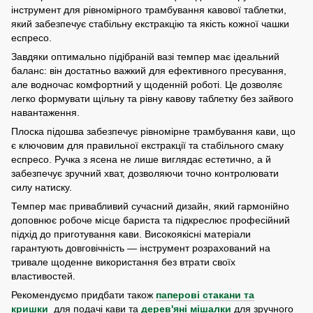
інструмент для рівномірного трамбування кавової таблетки,
який забезпечує стабільну екстракцію та якість кожної чашки
еспресо.
Завдяки оптимально підібраній вазі темпер має ідеальний
баланс: він достатньо важкий для ефективного пресування,
але водночас комфортний у щоденній роботі. Це дозволяє
легко формувати щільну та рівну кавову таблетку без зайвого
навантаження.
Плоска підошва забезпечує рівномірне трамбування кави, що
є ключовим для правильної екстракції та стабільного смаку
еспресо. Ручка з ясена не лише виглядає естетично, а й
забезпечує зручний хват, дозволяючи точно контролювати
силу натиску.
Темпер має привабливий сучасний дизайн, який гармонійно
доповнює робоче місце бариста та підкреслює професійний
підхід до приготування кави. Високоякісні матеріали
гарантують довговічність — інструмент розрахований на
тривале щоденне використання без втрати своїх
властивостей.
Рекомендуємо придбати також
паперові стакани та
кришки
для подачі кави та
дерев'яні мішалки
для зручного