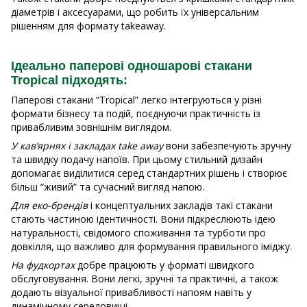
діаметрів і аксесуарами, що робить їх універсальним
рішенням для формату takeaway.
Ідеально паперові одношарові стакани
Tropical підходять:
Паперові стакани “Tropical” легко інтегруються у різні
формати бізнесу та подій, поєднуючи практичність із
привабливим зовнішнім виглядом.
У кав’ярнях і закладах take away
вони забезпечують зручну
та швидку подачу напоїв. При цьому стильний дизайн
допомагає виділитися серед стандартних рішень і створює
більш “живий” та сучасний вигляд напою.
Для еко-брендів
і концептуальних закладів такі стакани
стають частиною ідентичності. Вони підкреслюють ідею
натуральності, свідомого споживання та турботи про
довкілля, що важливо для формування правильного іміджу.
На фудкортах
добре працюють у форматі швидкого
обслуговування. Вони легкі, зручні та практичні, а також
додають візуальної привабливості напоям навіть у
динамічному середовищі.