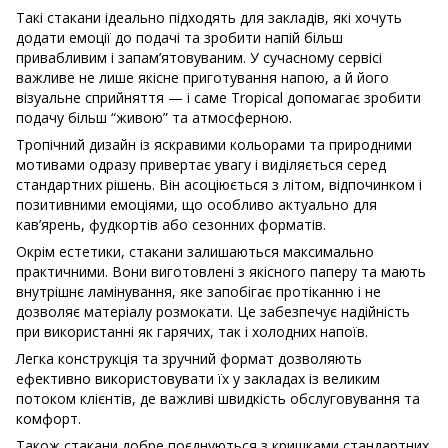
Такі стакани ідеально підходять для закладів, які хочуть
додати емоції до подачі та зробити напій більш
привабливим і запам’ятовуваним. У сучасному сервісі
важливе не лише якісне приготування напою, а й його
візуальне сприйняття — і саме Tropical допомагає зробити
подачу більш “живою” та атмосферною.
Тропічний дизайн із яскравими кольорами та природними
мотивами одразу привертає увагу і виділяється серед
стандартних рішень. Він асоціюється з літом, відпочинком і
позитивними емоціями, що особливо актуально для
кав’ярень, фудкортів або сезонних форматів.
Окрім естетики, стакани залишаються максимально
практичними. Вони виготовлені з якісного паперу та мають
внутрішнє ламінування, яке запобігає протіканню і не
дозволяє матеріалу розмокати. Це забезпечує надійність
при використанні як гарячих, так і холодних напоїв.
Легка конструкція та зручний формат дозволяють
ефективно використовувати їх у закладах із великим
потоком клієнтів, де важливі швидкість обслуговування та
комфорт.
Також стакани добре поєднуються з кришками стандартних