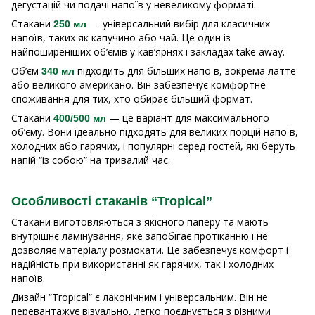
дегустацій чи подачі напоїв у невеликому форматі.
Стакани
— універсальний вибір для класичних
250 мл
напоїв, таких як капучино або чай. Це один із
найпоширеніших об’ємів у кав’ярнях і закладах take away.
Об’єм
підходить для більших напоїв, зокрема латте
340 мл
або великого американо. Він забезпечує комфортне
споживання для тих, хто обирає більший формат.
Стакани
— це варіант для максимального
400/500 мл
об’єму. Вони ідеально підходять для великих порцій напоїв,
холодних або гарячих, і популярні серед гостей, які беруть
напій “із собою” на тривалий час.
Особливості стаканів “Tropical”
Стакани виготовляються з якісного паперу та мають
внутрішнє ламінування, яке запобігає протіканню і не
дозволяє матеріалу розмокати. Це забезпечує комфорт і
надійність при використанні як гарячих, так і холодних
напоїв.
Дизайн “Tropical” є лаконічним і універсальним. Він не
перевантажує візуально, легко поєднується з різними