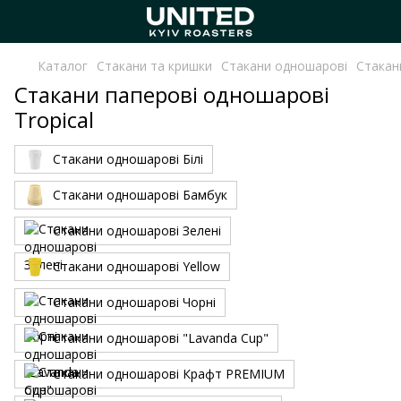
Каталог
Стакани та кришки
Стакани одношарові
Стакан
Стакани паперові одношарові
Tropical
Стакани одношарові Білі
Стакани одношарові Бамбук
Стакани одношарові Зелені
Стакани одношарові Yellow
Стакани одношарові Чорні
Стакани одношарові "Lavanda Cup"
Стакани одношарові Крафт PREMIUM