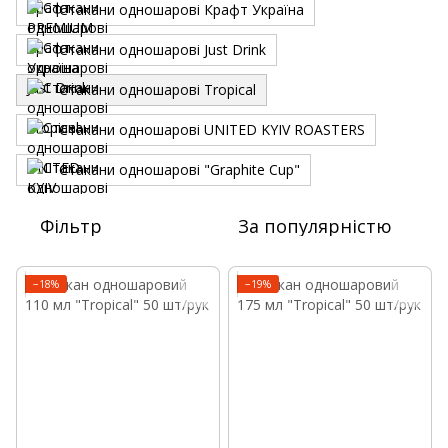
Стакани одношарові Крафт Україна
Стакани одношарові Just Drink
Стакани одношарові Tropical
Стакани одношарові UNITED KYIV ROASTERS
Стакани одношарові "Graphite Cup"
Фільтр
За популярністю
−18%
−19%