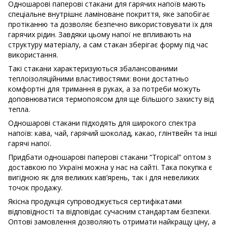
Одношарові паперові стакани для гарячих напоїв мають
спеціальне внутрішнє ламіноване покриття, яке запобігає
протіканню та дозволяє безпечно використовувати їх для
гарячих рідин. Завдяки цьому напої не впливають на
структуру матеріалу, а сам стакан зберігає форму під час
використання.
Такі стакани характеризуються збалансованими
теплоізоляційними властивостями: вони достатньо
комфортні для тримання в руках, а за потреби можуть
доповнюватися термопоясом для ще більшого захисту від
тепла.
Одношарові стакани підходять для широкого спектра
напоїв: кава, чай, гарячий шоколад, какао, глінтвейн та інші
гарячі напої.
Придбати одношарові паперові стакани “Tropical” оптом з
доставкою по Україні можна у нас на сайті. Така покупка є
вигідною як для великих кав’ярень, так і для невеликих
точок продажу.
Якісна продукція супроводжується сертифікатами
відповідності та відповідає сучасним стандартам безпеки.
Оптові замовлення дозволяють отримати найкращу ціну, а