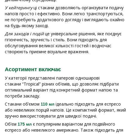
У кейтерингу
ці стакани дозволяють організувати подачу
напоїв просто і ефективно. Вони легко транспортуються,
не потребують додаткового догляду і виглядають охайно
на будь-якому заході.
Для заходів і подій
це універсальне рішення, яке поєднує
гігієнічність, зручність і стиль. Вони підходять для
обслуговування великої кількості гостей і водночас
створюють приємне візуальне враження.
Асортимент включає
У категорії представлені паперові одношарові
стакани “Tropical” різних об’ємів, що дозволяє підібрати
оптимальний варіант під конкретний формат напою та
потреби закладу.
Стакани об’ємом
ідеально підходять для еспресо
110 мл
або невеликих порцій напоїв. Це компактний формат, який
зручно використовувати для швидкої подачі.
Об’єм
є популярним варіантом для подвійного
175 мл
еспресо або невеликого американо. Також підходить для