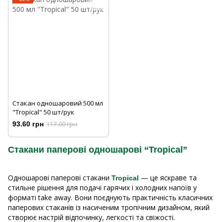
Cтакан одношаровий 500 мл
"Tropical" 50 шт/рук
93.60 грн
117.00 грн
Стакани паперові одношарові “Tropical”
Одношарові паперові стакани
— це яскраве та
Tropical
стильне рішення для подачі гарячих і холодних напоїв у
форматі take away. Вони поєднують практичність класичних
паперових стаканів із насиченим тропічним дизайном, який
створює настрій відпочинку, легкості та свіжості.