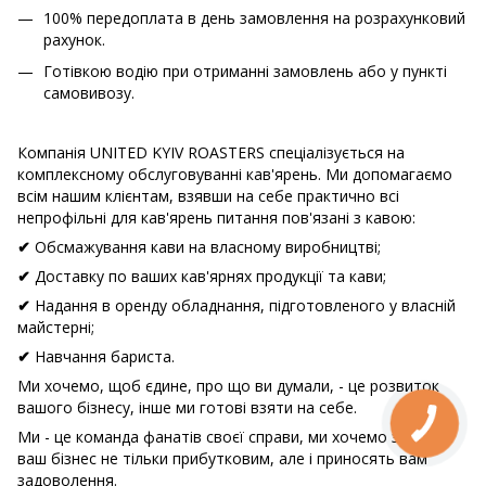
100% передоплата в день замовлення на розрахунковий
рахунок.
Готівкою водію при отриманні замовлень або у пункті
самовивозу.
Компанія UNITED KYIV ROASTERS спеціалізується на
комплексному обслуговуванні кав'ярень. Ми допомагаємо
всім нашим клієнтам, взявши на себе практично всі
непрофільні для кав'ярень питання пов'язані з кавою:
Обсмажування кави на власному виробництві;
✔
Доставку по ваших кав'ярнях продукції та кави;
✔
Надання в оренду обладнання, підготовленого у власній
✔
майстерні;
Навчання бариста.
✔
Ми хочемо, щоб єдине, про що ви думали, - це розвиток
вашого бізнесу, інше ми готові взяти на себе.
Ми - це команда фанатів своєї справи, ми хочемо зробити
ваш бізнес не тільки прибутковим, але і приносять вам
задоволення.