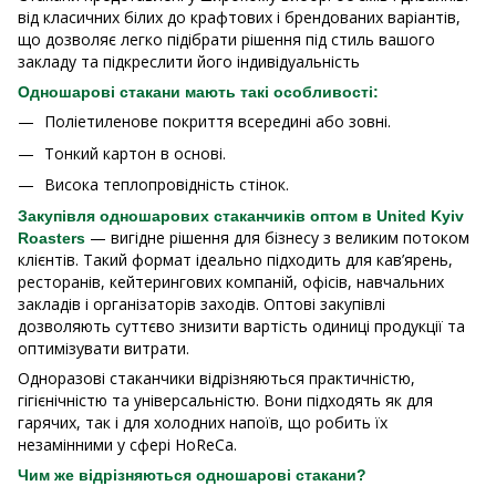
від класичних білих до крафтових і брендованих варіантів,
що дозволяє легко підібрати рішення під стиль вашого
закладу та підкреслити його індивідуальність
Одношарові стакани мають такі особливості:
Поліетиленове покриття всередині або зовні.
Тонкий картон в основі.
Висока теплопровідність стінок.
Закупівля одношарових стаканчиків оптом в United Kyiv
— вигідне рішення для бізнесу з великим потоком
Roasters
клієнтів. Такий формат ідеально підходить для кав’ярень,
ресторанів, кейтерингових компаній, офісів, навчальних
закладів і організаторів заходів. Оптові закупівлі
дозволяють суттєво знизити вартість одиниці продукції та
оптимізувати витрати.
Одноразові стаканчики відрізняються практичністю,
гігієнічністю та універсальністю. Вони підходять як для
гарячих, так і для холодних напоїв, що робить їх
незамінними у сфері HoReCa.
Чим же відрізняються одношарові стакани?